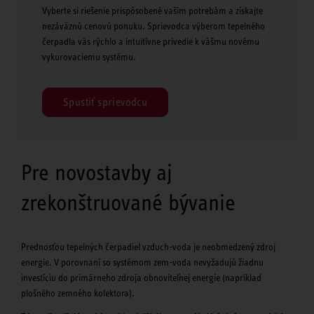
Vyberte si riešenie prispôsobené vašim potrebám a získajte
nezáväznú cenovú ponuku. Sprievodca výberom tepelného
čerpadla vás rýchlo a intuitívne privedie k vášmu novému
vykurovaciemu systému.
Spustiť sprievodcu
Pre novostavby aj
zrekonštruované bývanie
Prednosťou tepelných čerpadiel vzduch-voda je neobmedzený zdroj
energie. V porovnaní so systémom zem-voda nevyžadujú žiadnu
investíciu do primárneho zdroja obnoviteľnej energie (napríklad
plošného zemného kolektora).