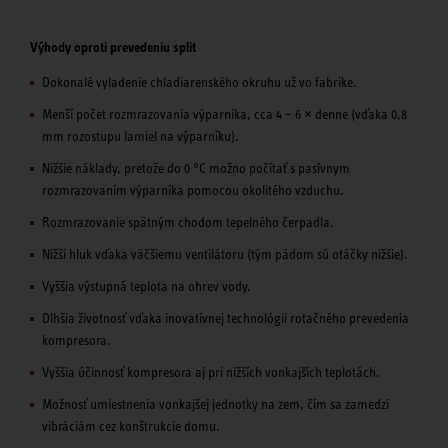
Výhody oproti prevedeniu split
Dokonalé vyladenie chladiarenského okruhu už vo fabrike.
Menší počet rozmrazovania výparníka, cca 4 – 6 × denne (vďaka 0,8
mm rozostupu lamiel na výparníku).
Nižšie náklady, pretože do 0 °C možno počítať s pasívnym
rozmrazovaním výparníka pomocou okolitého vzduchu.
Rozmrazovanie spätným chodom tepelného čerpadla.
Nižší hluk vďaka väčšiemu ventilátoru (tým pádom sú otáčky nižšie).
Vyššia výstupná teplota na ohrev vody.
Dlhšia životnosť vďaka inovatívnej technológii rotačného prevedenia
kompresora.
Vyššia účinnosť kompresora aj pri nižších vonkajších teplotách.
Možnosť umiestnenia vonkajšej jednotky na zem, čím sa zamedzí
vibráciám cez konštrukcie domu.