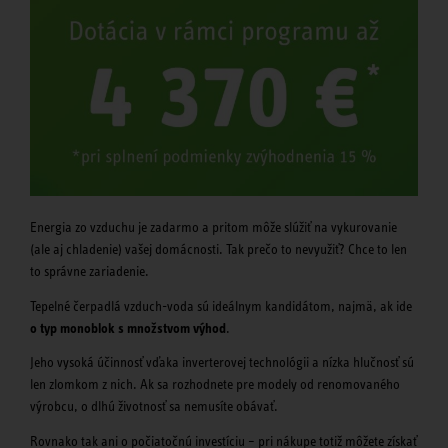
Energia zo vzduchu je zadarmo a pritom môže slúžiť na vykurovanie
(ale aj chladenie) vašej domácnosti. Tak prečo to nevyužiť? Chce to len
to správne zariadenie.
Tepelné čerpadlá vzduch-voda sú ideálnym kandidátom, najmä, ak ide
o typ monoblok s množstvom výhod
.
Jeho vysoká účinnosť vďaka inverterovej technológii a nízka hlučnosť sú
len zlomkom z nich. Ak sa rozhodnete pre modely od renomovaného
výrobcu, o dlhú životnosť sa nemusíte obávať.
Rovnako tak ani o počiatočnú investíciu – pri nákupe totiž môžete získať