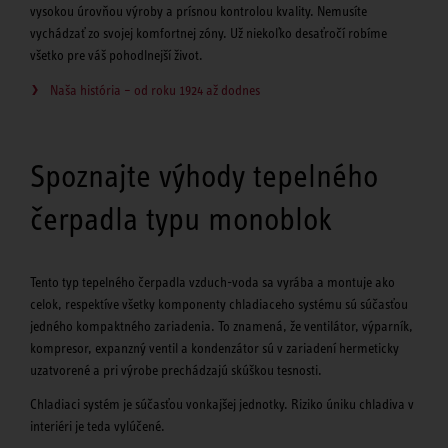
vysokou úrovňou výroby a prísnou kontrolou kvality. Nemusíte
vychádzať zo svojej komfortnej zóny. Už niekoľko desaťročí robíme
všetko pre váš pohodlnejší život.
Naša história – od roku 1924 až dodnes
Spoznajte výhody tepelného
čerpadla typu monoblok
Tento typ tepelného čerpadla vzduch-voda sa vyrába a montuje ako
celok, respektíve všetky komponenty chladiaceho systému sú súčasťou
jedného kompaktného zariadenia. To znamená, že ventilátor, výparník,
kompresor, expanzný ventil a kondenzátor sú v zariadení hermeticky
uzatvorené a pri výrobe prechádzajú skúškou tesnosti.
Chladiaci systém je súčasťou vonkajšej jednotky. Riziko úniku chladiva v
interiéri je teda vylúčené.