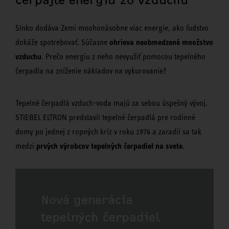
Slnko dodáva Zemi mnohonásobne viac energie, ako ľudstvo
ohrieva neobmedzené množstvo
dokáže spotrebovať. Súčasne
vzduchu
. Prečo energiu z neho nevyužiť pomocou tepelného
čerpadla na zníženie nákladov na vykurovanie?
Tepelné čerpadlá vzduch-voda majú za sebou úspešný vývoj.
STIEBEL ELTRON predstavil tepelné čerpadlá pre rodinné
domy po jednej z ropných kríz v roku 1976 a zaradil sa tak
prvých výrobcov tepelných čerpadiel na svete
medzi
.
Nová generácia
tepelných čerpadiel