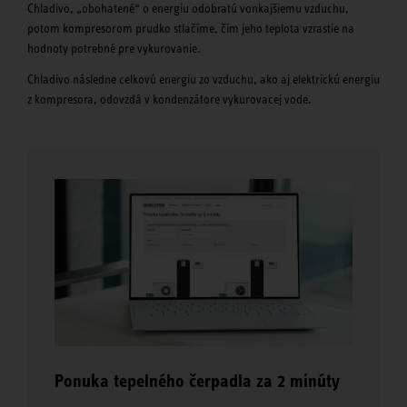
Chladivo, „obohatené“ o energiu odobratú vonkajšiemu vzduchu,
potom kompresorom prudko stlačíme, čím jeho teplota vzrastie na
hodnoty potrebné pre vykurovanie.
Chladivo následne celkovú energiu zo vzduchu, ako aj elektrickú energiu
z kompresora, odovzdá v kondenzátore vykurovacej vode.
Ponuka tepelného čerpadla za 2 minúty