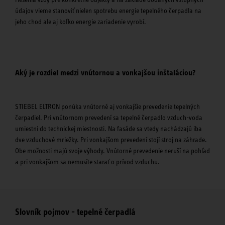
údajov vieme stanoviť nielen spotrebu energie tepelného čerpadla na
jeho chod ale aj koľko energie zariadenie vyrobí.
Aký je rozdiel medzi vnútornou a vonkajšou inštaláciou?
STIEBEL ELTRON ponúka vnútorné aj vonkajšie prevedenie tepelných
čerpadiel. Pri vnútornom prevedení sa tepelné čerpadlo vzduch-voda
umiestni do technickej miestnosti. Na fasáde sa vtedy nachádzajú iba
dve vzduchové mriežky. Pri vonkajšom prevedení stojí stroj na záhrade.
Obe možnosti majú svoje výhody. Vnútorné prevedenie neruší na pohľad
a pri vonkajšom sa nemusíte starať o prívod vzduchu.
Slovník pojmov - tepelné čerpadlá