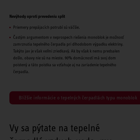
Nevýhody oproti prevedeniu split
Priemery prepájacích potrubí sú väčšie.
Častým argumentom v neprospech riešenia monoblok je možnosť
zamrznutia tepelného čerpadla pri dlhodobom výpadku elektriny.
Takýto jav je však veľmi zriedkavý. Ak by však k nemu predsalen
došlo, obavy nie sú na mieste. 90% domácností má svoj dom
poistený a táto poistka sa vzťahuje aj na zariadenie tepelného
čerpadla.
Bližšie informácie o tepelných čerpadlách typu monoblok
Vy sa pýtate na tepelné