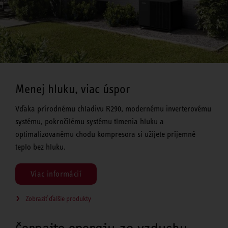
Menej hluku, viac úspor
Vďaka prírodnému chladivu R290, modernému inverterovému
systému, pokročilému systému tlmenia hluku a
optimalizovanému chodu kompresora si užijete príjemné
teplo bez hluku.
Viac informácií
Zobraziť ďalšie produkty
Čerpajte energiu zo vzduchu