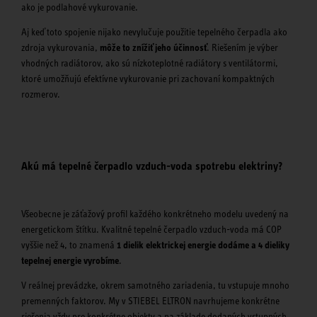
ako je podlahové vykurovanie.
Aj keď toto spojenie nijako nevylučuje použitie tepelného čerpadla ako
zdroja vykurovania,
môže to znížiť jeho účinnosť
. Riešením je výber
vhodných radiátorov, ako sú nízkoteplotné radiátory s ventilátormi,
ktoré umožňujú efektívne vykurovanie pri zachovaní kompaktných
rozmerov.
Akú má tepelné čerpadlo vzduch-voda spotrebu elektriny?
Všeobecne je záťažový profil každého konkrétneho modelu uvedený na
energetickom štítku. Kvalitné tepelné čerpadlo vzduch-voda má COP
vyššie než 4, to znamená
1 dielik elektrickej energie dodáme a 4 dieliky
tepelnej energie vyrobíme
.
V reálnej prevádzke, okrem samotného zariadenia, tu vstupuje mnoho
premenných faktorov. My v STIEBEL ELTRON navrhujeme konkrétne
riešenia vždy pre konkrétne objekty a na základe dodaných vstupných