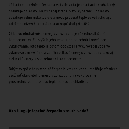
Základom tepelného čerpadla vzduch-voda je chladiaci okruh, ktorý
obsahuje chladivo. Na studenej strane, v tzv. výparníku, chladivo
dosahuje veľmi nízke teploty a môže preberať teplo zo vzduchu aj v
extrémne nízkych teplotách, ako napríklad pri -20°C.
Chladivo obohatené o energiu zo vzduchu je následne stlačené
kompresorom, čo zvyšuje jeho teplotu na potrebnú úroveň pre
vykurovanie. Toto teplo je potom odovzdané vykurovacej vode vo
vykurovacom systéme a zahŕňa celkovú energiu zo vzduchu, ako aj
elektrickú energiu spotrebovanú kompresorom.
Takýmto spôsobom tepelné čerpadlo vzduch-voda umožňuje efektívne
využívať obnoviteľnú energiu zo vzduchu na vykurovanie
prostredníctvom prenosu tepla pomocou chladiva.
Ako funguje tepelné čerpadlo vzduch-voda?