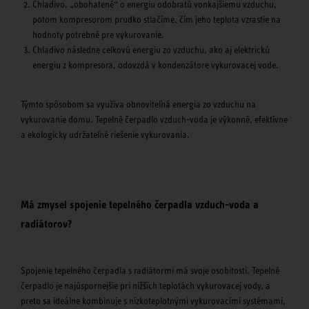
Chladivo, „obohatené“ o energiu odobratú vonkajšiemu vzduchu,
potom kompresorom prudko stlačíme, čím jeho teplota vzrastie na
hodnoty potrebné pre vykurovanie.
Chladivo následne celkovú energiu zo vzduchu, ako aj elektrickú
energiu z kompresora, odovzdá v kondenzátore vykurovacej vode.
Týmto spôsobom sa využíva obnoviteľná energia zo vzduchu na
vykurovanie domu. Tepelné čerpadlo vzduch-voda je výkonné, efektívne
a ekologicky udržateľné riešenie vykurovania.
Má zmysel spojenie tepelného čerpadla vzduch-voda a
radiátorov?
Spojenie tepelného čerpadla s radiátormi má svoje osobitosti. Tepelné
čerpadlo je najúspornejšie pri nižších teplotách vykurovacej vody, a
preto sa ideálne kombinuje s nízkoteplotnými vykurovacími systémami,