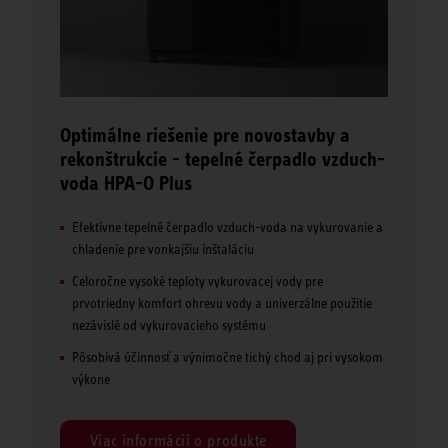
Optimálne riešenie pre novostavby a
rekonštrukcie - tepelné čerpadlo vzduch-
voda HPA-O Plus​
Efektívne tepelné čerpadlo vzduch-voda na vykurovanie a
chladenie pre vonkajšiu inštaláciu
Celoročne vysoké teploty vykurovacej vody pre
prvotriedny komfort ohrevu vody a univerzálne použitie
nezávislé od vykurovacieho systému
Pôsobivá účinnosť a výnimočne tichý chod aj pri vysokom
výkone
Viac informácií o produkte