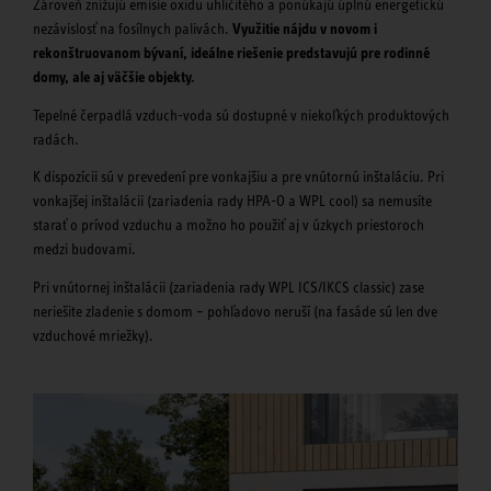
Zároveň znižujú emisie oxidu uhličitého a ponúkajú úplnú energetickú
nezávislosť na fosílnych palivách.
Využitie nájdu v novom i
rekonštruovanom bývaní, ideálne riešenie predstavujú pre rodinné
domy, ale aj väčšie objekty.
Tepelné čerpadlá vzduch-voda sú dostupné v niekoľkých produktových
radách.
K dispozícii sú v prevedení pre vonkajšiu a pre vnútornú inštaláciu. Pri
vonkajšej inštalácii (zariadenia rady HPA-O a WPL cool) sa nemusíte
starať o prívod vzduchu a možno ho použiť aj v úzkych priestoroch
medzi budovami.
Pri vnútornej inštalácii (zariadenia rady WPL ICS/IKCS classic) zase
neriešite zladenie s domom – pohľadovo neruší (na fasáde sú len dve
vzduchové mriežky).