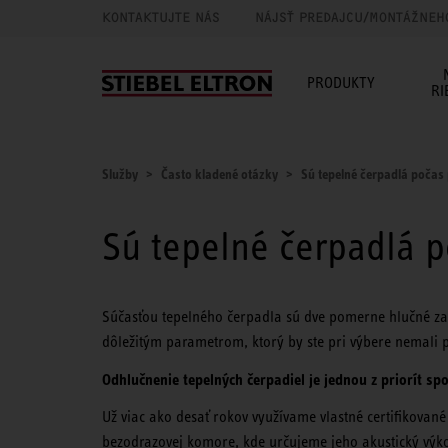
KONTAKTUJTE NÁS
NÁJSŤ PREDAJCU/MONTÁŽNEH
PRODUKTY
RI
Služby
Často kladené otázky
Sú tepelné čerpadlá počas
Sú tepelné čerpadlá 
Súčasťou tepelného čerpadla sú dve pomerne hlučné zar
dôležitým parametrom, ktorý by ste pri výbere nemali p
Odhlučnenie tepelných čerpadiel je jednou z priorít s
Už viac ako desať rokov využívame vlastné certifikovan
bezodrazovej komore, kde určujeme jeho akustický vý