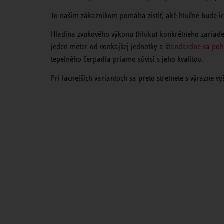
To našim zákazníkom pomáha zistiť, aké hlučné bude ic
Hladina zvukového výkonu (hluku) konkrétneho zariadeni
jeden meter od vonkajšej jednotky a
štandardne sa poh
tepelného čerpadla priamo súvisí s jeho kvalitou.
Pri lacnejších variantoch sa preto stretnete s výrazne v