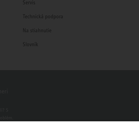
Servis
Technická podpora
Na stiahnutie
Slovník
neri
o
í? S
roblém.