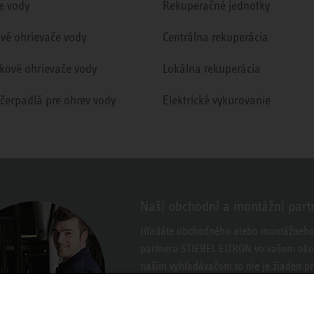
e vody
Rekuperačné jednotky
ové ohrievače vody
Centrálna rekuperácia
kové ohrievače vody
Lokálna rekuperácia
 čerpadlá pre ohrev vody
Elektrické vykurovanie
Naši obchodní a montážni part
Hľadáte obchodného alebo montážneh
partnera STIEBEL ELTRON vo vašom okol
našim vyhľadávačom to nie je žiaden p