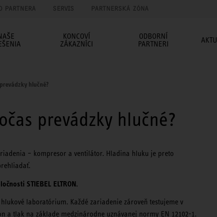
O PARTNERA
SERVIS
PARTNERSKÁ ZÓNA
NAŠE
KONCOVÍ
ODBORNÍ
AKTU
EŠENIA
ZÁKAZNÍCI
PARTNERI
 prevádzky hlučné?
počas prevádzky hlučné?
iadenia – kompresor a ventilátor. Hladina hluku je preto
rehliadať.
poločnosti STIEBEL ELTRON.
é hlukové laboratórium. Každé zariadenie zároveň testujeme v
kon a tlak na základe medzinárodne uznávanej normy EN 12102-1.