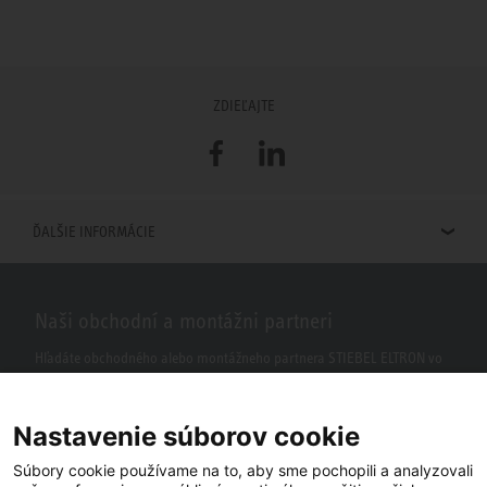
ZDIEĽAJTE
Facebook
LinkedIn
ĎALŠIE INFORMÁCIE
Naši obchodní a montážni partneri
Hľadáte obchodného alebo montážneho partnera STIEBEL ELTRON vo
vašom okolí? S našim vyhľadávačom to nie je žiaden problém.
Nastavenie súborov cookie
Súbory cookie používame na to, aby sme pochopili a analyzovali