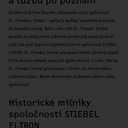
a túžbu po poznaní
Dodnes sa držíme filozofie zakladateľa našej spoločnosti
Dr. Theodora Stiebla – vyvíjať a vyrábať inovatívne produkty
tej najvyššej kvality. Keď v roku 1924 Dr. Theodor Stiebel
vynašiel vo svojej dielni v Berlíne prstencový ponorný varič,
začal tak prvú kapitolu úspešnej histórie spoločnosti STIEBEL
ELTRON. Dr. Theodor Stiebel vybudoval neskôr výrobný závod.
Počas druhej svetovej vojny bol úplne zničený. V roku 1944 sa
Dr. Theodor Stiebel presťahoval s firmou do Holzmindenu
v Dolnom Sasku. Mesto Holzminden je dodnes sídlom našej
spoločnosti.
Historické míľniky
spoločnosti STIEBEL
ELTRON