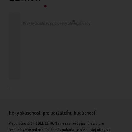
Prvý hydraulický prietokový ohrievač vody
Výv
Roky skúseností pre udržateľnú budúcnosť
V spoločnosti STIEBEL ELTRON sme mali vždy jasnú víziu pre
technologický pokrok. To, čo nás poháňa, je náš postoj nikdy sa