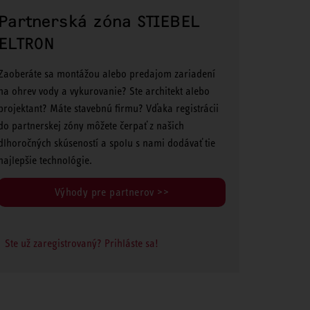
Partnerská zóna STIEBEL
ELTRON
Zaoberáte sa montážou alebo predajom zariadení
na ohrev vody a vykurovanie? Ste architekt alebo
projektant? Máte stavebnú firmu? Vďaka registrácii
do partnerskej zóny môžete čerpať z našich
dlhoročných skúseností a spolu s nami dodávať tie
najlepšie technológie.
Výhody pre partnerov >>
Ste už zaregistrovaný? Prihláste sa!