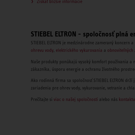
Získať bližšie informácie
STIEBEL ELTRON - spoločnosť plná e
STIEBEL ELTRON je medzinárodne zameraný koncern a pa
ohrevu vody
,
elektrického vykurovania
a
obnoviteľných 
Naše produkty ponúkajú vysoký komfort používania a 
zákazníka, úsporu energie a ochranu životného prostre
Ako rodinná firma sa spoločnosť STIEBEL ELTRON drží ja
zariadenia pre ohrev vody, vykurovanie, vetranie a chla
Prečítajte si
viac o našej spoločnosti
alebo nás
kontaktu