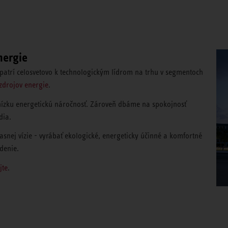
nergie
trí celosvetovo k technologickým lídrom na trhu v segmentoch
zdrojov energie
.
nízku energetickú náročnosť. Zároveň dbáme na spokojnosť
dia.
snej vízie - vyrábať ekologické, energeticky účinné a komfortné
denie.
jte
.