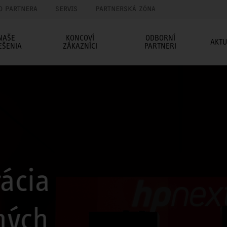
O PARTNERA
SERVIS
PARTNERSKÁ ZÓNA
NAŠE
KONCOVÍ
ODBORNÍ
AKTU
EŠENIA
ZÁKAZNÍCI
PARTNERI