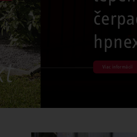
čerpadiel
hpnext
Viac informácií