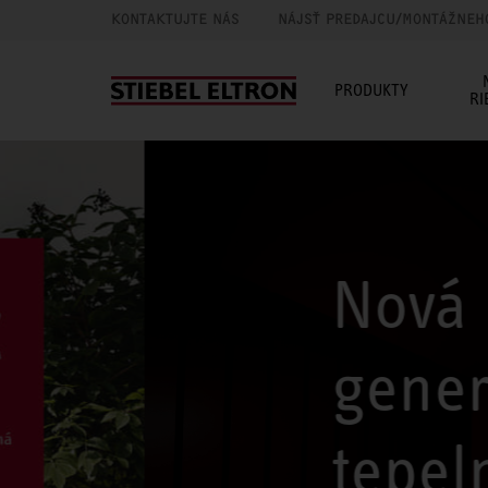
KONTAKTUJTE NÁS
NÁJSŤ PREDAJCU/MONTÁŽNEH
PRODUKTY
RI
Nová
generácia
tepelných