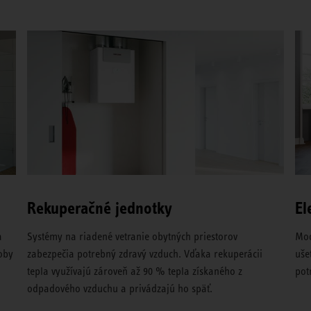
Rekuperačné jednotky
El
a
Systémy na riadené vetranie obytných priestorov
Mod
roby
zabezpečia potrebný zdravý vzduch. Vďaka rekuperácii
uše
tepla využívajú zároveň až 90 % tepla získaného z
pot
odpadového vzduchu a privádzajú ho späť.