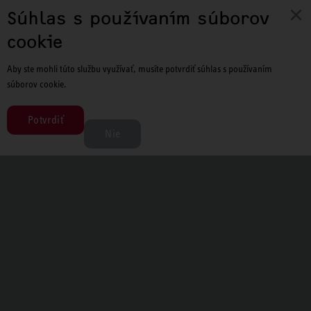
×
Súhlas s používaním súborov
O nás
cookie
Obchodní partneri
Aby ste mohli túto službu využívať, musíte potvrdiť súhlas s používaním
súborov cookie.
Miesto
Oblasti pôsobenia
Potvrdiť
Nie