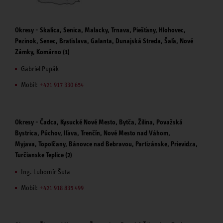
Okresy - Skalica, Senica, Malacky, Trnava, Piešťany, Hlohovec,
Pezinok, Senec, Bratislava, Galanta, Dunajská Streda, Šaľa, Nové
Zámky, Komárno (1)
Gabriel Pupák
Mobil:
+421 917 330 654
Okresy - Čadca, Kysucké Nové Mesto, Bytča, Žilina, Považská
Bystrica, Púchov, Iľava, Trenčín, Nové Mesto nad Váhom,
Myjava, Topoľčany, Bánovce nad Bebravou, Partizánske, Prievidza,
Turčianske Teplice (2)
Ing. Lubomír Šuta
Mobil:
+421 918 835 499