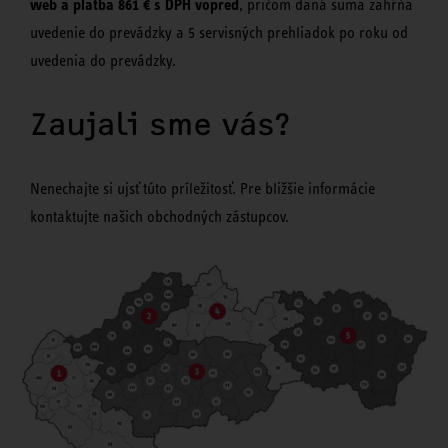
web a platba 861 € s DPH vopred
, pričom daná suma zahŕňa
uvedenie do prevádzky a 5 servisných prehliadok po roku od
uvedenia do prevádzky.
Zaujali sme vás?
Nenechajte si ujsť túto príležitosť. Pre bližšie informácie
kontaktujte našich obchodných zástupcov.