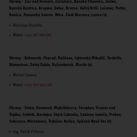
Okresy - Žiar nad Hronom, Žarnovica, Banská Štiavnica, Zvolen,
Banská Bystrica, Krupina, Detva, Brezno, Veľký Krtíš, Lučenec, Poltár,
Revúca, Rimavská Sobota, Nitra, Zlaté Moravce, Levice (3)
Branislav Buzalka
Mobil:
+421 907 990 095
Okresy - Kežmarok, Poprad, Rožňava, Liptovský Mikuláš, Tvrdošín,
Námestovo, Dolný Kubín, Ružomberok, Martin (4)
Michal Choma
Mobil:
+421 905 553 139
Okresy - Snina, Humenné, Medzilaborce, Stropkov, Vranov nad
Topľou, Svidník, Bardejov, Stará Ľubovňa, Sabinov, Levoča, Prešov,
Sobrance, Michalovce, Trebišov, Košice, Spišská Nová Ves (5)
Ing. Patrik Príhoda