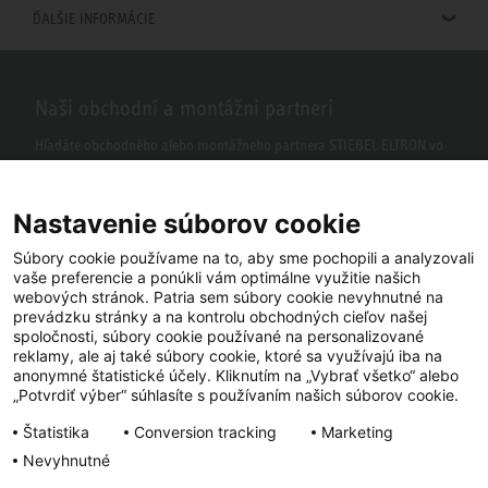
ĎALŠIE INFORMÁCIE
Naši obchodní a montážni partneri
Hľadáte obchodného alebo montážneho partnera STIEBEL ELTRON vo
vašom okolí? S našim vyhľadávačom to nie je žiaden problém.
Nastavenie súborov cookie
Súbory cookie používame na to, aby sme pochopili a analyzovali
vaše preferencie a ponúkli vám optimálne využitie našich
webových stránok. Patria sem súbory cookie nevyhnutné na
prevádzku stránky a na kontrolu obchodných cieľov našej
spoločnosti, súbory cookie používané na personalizované
reklamy, ale aj také súbory cookie, ktoré sa využívajú iba na
anonymné štatistické účely. Kliknutím na „Vybrať všetko“ alebo
Facebook
YouTube
LinkedIn
„Potvrdiť výber“ súhlasíte s používaním našich súborov cookie.
Štatistika
Conversion tracking
Marketing
Instagram
Nevyhnutné