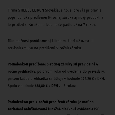
Firma STIEBEL ELTRON Slovakia, s.r.o. si pre vás pripravila
popri ponuke predĺženej 5-ročnej záruky aj nový produkt, a
to predĺžiť si záruku na tepelné čerpadlo až na 7 rokov.
Túto možnosť ponúkame aj klientom, ktorí už uzavreli
servisnú zmluvu na predĺženú 5-ročnú záruku.
Podmienkou predĺženej 5-ročnej záruky sú pravidelné 4
ročné prehliadky
, po prvom roku od uvedenia do prevádzky,
pričom každá prehliadka sa účtuje v hodnote 172,20 € s DPH.
688,80 € s DPH
Spolu v hodnote
za 5 rokov.
Podmienkou pre 7-ročnú predĺženú záruku je mať na
zariadení nainštalované funkčné diaľkové ovládanie ISG