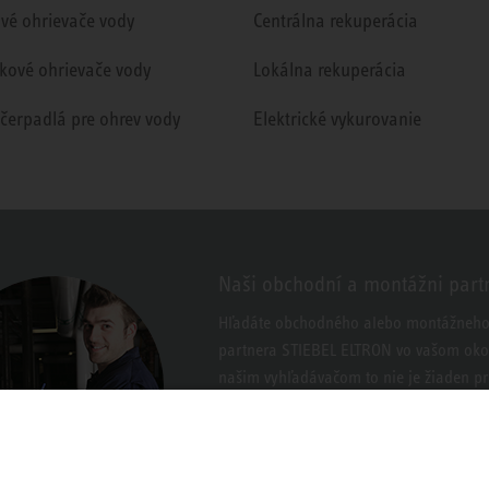
ové ohrievače vody
Centrálna rekuperácia
kové ohrievače vody
Lokálna rekuperácia
 čerpadlá pre ohrev vody
Elektrické vykurovanie
Naši obchodní a montážni part
Hľadáte obchodného alebo montážneh
partnera STIEBEL ELTRON vo vašom okol
našim vyhľadávačom to nie je žiaden p