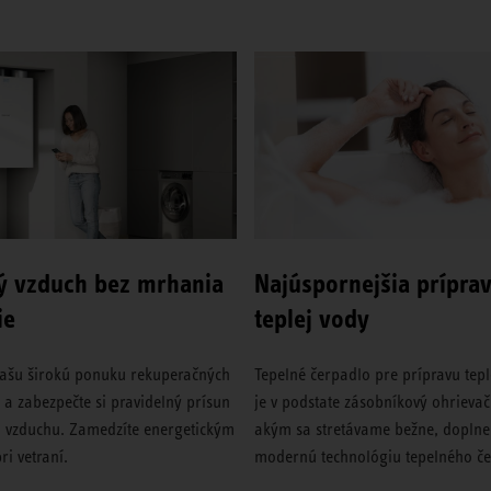
ý vzduch bez mrhania
Najúspornejšia prípra
ie
teplej vody
našu širokú ponuku rekuperačných
Tepelné čerpadlo pre prípravu tepl
 a zabezpečte si pravidelný prísun
je v podstate zásobníkový ohrievač
o vzduchu. Zamedzíte energetickým
akým sa stretávame bežne, doplne
ri vetraní.
modernú technológiu tepelného če