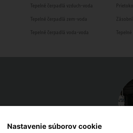
Tepelné čerpadlá vzduch-voda
Prietok
Tepelné čerpadlá zem-voda
Zásobní
Tepelné čerpadlá voda-voda
Tepelné
Nastavenie súborov cookie