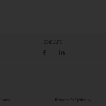
ZDIEĽAJTE
Facebook
LinkedIn
e vody
Rekuperačné jednotky