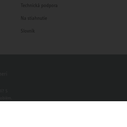
Technická podpora
Na stiahnutie
Slovník
neri
o
í? S
roblém.