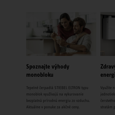
Spoznajte výhody
Zdrav
monobloku
energ
Tepelné čerpadlá STIEBEL ELTRON typu
Využite 
monoblok využívajú na vykurovanie
jednotiek
bezplatnú prírodnú energiu zo vzduchu.
čerstvéh
Aktuálne v ponuke za akčné ceny.
stratám p