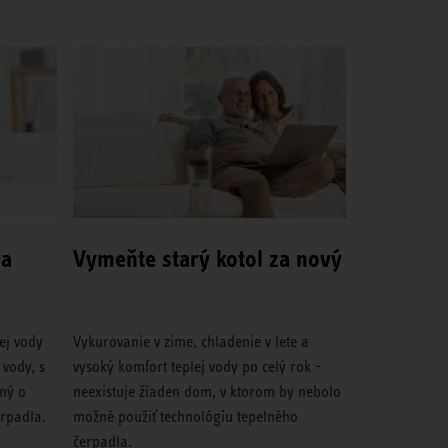
va
Vymeňte starý kotol za nový
ej vody
Vykurovanie v zime, chladenie v lete a
 vody, s
vysoký komfort teplej vody po celý rok -
ný o
neexistuje žiaden dom, v ktorom by nebolo
rpadla.
možné použiť technológiu tepelného
čerpadla.