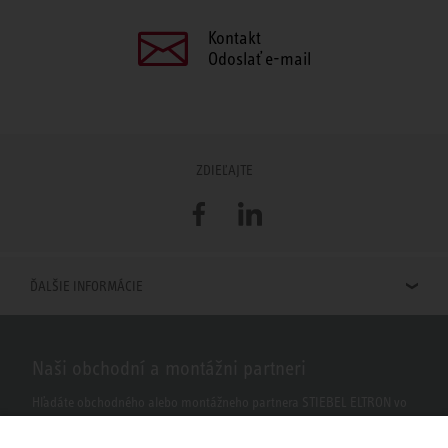
Kontakt
Odoslať e-mail
ZDIEĽAJTE
Facebook
LinkedIn
ĎALŠIE INFORMÁCIE
Naši obchodní a montážni partneri
Hľadáte obchodného alebo montážneho partnera STIEBEL ELTRON vo
vašom okolí? S našim vyhľadávačom to nie je žiaden problém.