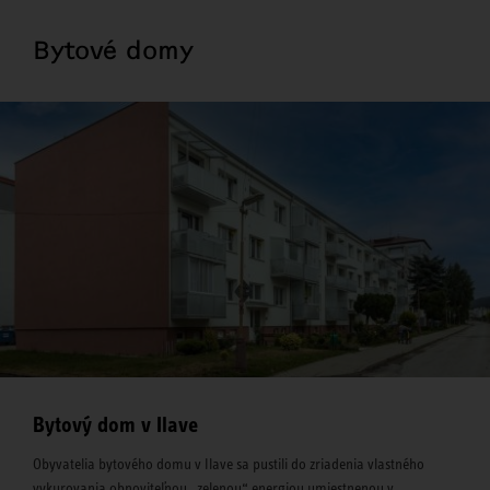
Bytové domy
Bytový dom v Ilave
Obyvatelia bytového domu v Ilave sa pustili do zriadenia vlastného
vykurovania obnoviteľnou „zelenou“ energiou umiestnenou v