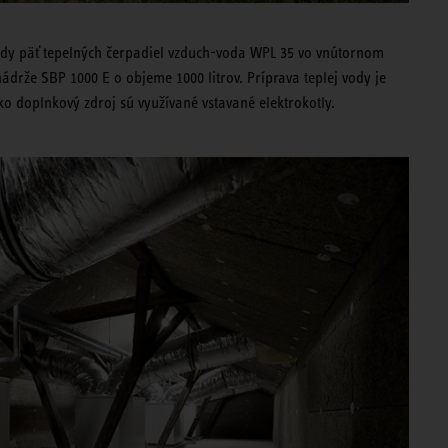
ody päť tepelných čerpadiel vzduch-voda WPL 35 vo vnútornom
drže SBP 1000 E o objeme 1000 litrov. Príprava teplej vody je
ko doplnkový zdroj sú využívané vstavané elektrokotly.