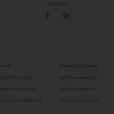
ZDIEĽAJTE
Facebook
LinkedIn
e vody
Rekuperačné jednotky
ové ohrievače vody
Centrálna rekuperácia
kové ohrievače vody
Lokálna rekuperácia
 čerpadlá pre ohrev vody
Elektrické vykurovanie