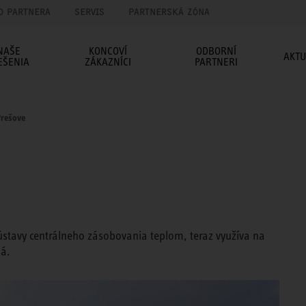
O PARTNERA
SERVIS
PARTNERSKÁ ZÓNA
NAŠE
KONCOVÍ
ODBORNÍ
AKTU
EŠENIA
ZÁKAZNÍCI
PARTNERI
Prešove
stavy centrálneho zásobovania teplom, teraz využíva na
lá.