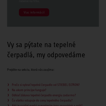
riešenie na trhu.
Viac informácií
Vy sa pýtate na tepelné
čerpadlá, my odpovedáme
Prejdite na sekciu, ktorá vás zaujíma:
Prečo si vybrať tepelné čerpadlo od STIEBEL ELTRON?
Na akom princípe funguje?
Odkiaľ získava tepelné čerpadlo energiu zadarmo?
Čo všetko vstupuje do ceny tepelného čerpadla?
Aký je rozdiel medzi prevedením typu monoblok a split?