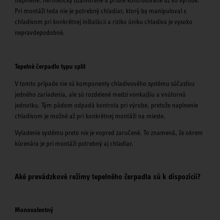
naplnené, hermeticky uzatvorené a prísne kontrolované už vo výrobe.
Pri montáži teda nie je potrebný chladiar, ktorý by manipuloval s
chladivom pri konkrétnej inštalácii a riziko úniku chladiva je vysoko
nepravdepodobné.
Tepelné čerpadlo typu split
V tomto prípade nie sú komponenty chladivového systému súčasťou
jedného zariadenia, ale sú rozdelené medzi vonkajšiu a vnútornú
jednotku. Tým pádom odpadá kontrola pri výrobe, pretože naplnenie
chladivom je možné až pri konkrétnej montáži na mieste.
Vyladenie systému preto nie je vopred zaručené. To znamená, že okrem
kúrenára je pri montáži potrebný aj chladiar.
Aké prevádzkové režimy tepelného čerpadla sú k dispozícii?
Monovalentný