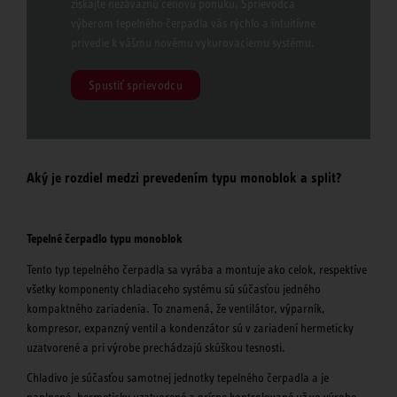
získajte nezáväznú cenovú ponuku. Sprievodca
výberom tepelného čerpadla vás rýchlo a intuitívne
privedie k vášmu novému vykurovaciemu systému.
Spustiť sprievodcu
Aký je rozdiel medzi prevedením typu monoblok a split?
Tepelné čerpadlo typu monoblok
Tento typ tepelného čerpadla sa vyrába a montuje ako celok, respektíve
všetky komponenty chladiaceho systému sú súčasťou jedného
kompaktného zariadenia. To znamená, že ventilátor, výparník,
kompresor, expanzný ventil a kondenzátor sú v zariadení hermeticky
uzatvorené a pri výrobe prechádzajú skúškou tesnosti.
Chladivo je súčasťou samotnej jednotky tepelného čerpadla a je