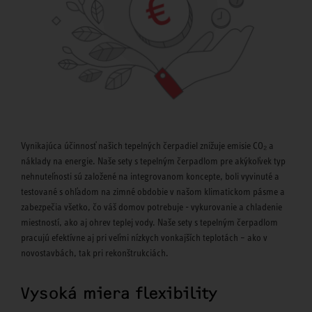
Vynikajúca účinnosť našich tepelných čerpadiel znižuje emisie CO₂ a
náklady na energie. Naše sety s tepelným čerpadlom pre akýkoľvek typ
nehnuteľnosti sú založené na integrovanom koncepte, boli vyvinuté a
testované s ohľadom na zimné obdobie v našom klimatickom pásme a
zabezpečia všetko, čo váš domov potrebuje - vykurovanie a chladenie
miestností, ako aj ohrev teplej vody. Naše sety s tepelným čerpadlom
pracujú efektívne aj pri veľmi nízkych vonkajších teplotách – ako v
novostavbách, tak pri rekonštrukciách.
Vysoká miera flexibility