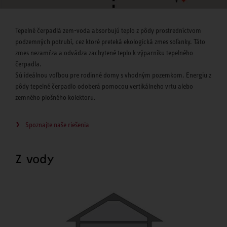
Tepelné čerpadlá zem-voda absorbujú teplo z pôdy prostredníctvom
podzemných potrubí, cez ktoré preteká ekologická zmes soľanky. Táto
zmes nezamŕza a odvádza zachytené teplo k výparníku tepelného
čerpadla.
Sú ideálnou voľbou pre rodinné domy s vhodným pozemkom. Energiu z
pôdy tepelné čerpadlo odoberá pomocou vertikálneho vrtu alebo
zemného plošného kolektoru.
Spoznajte naše riešenia
Z vody