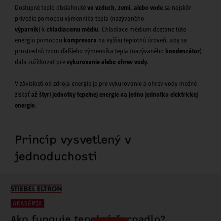
Dostupné teplo obsiahnuté
vo vzduch, zemi, alebo vode
sa najskôr
privedie pomocou výmenníka tepla (nazývaného
výparník
)
k
chladiacemu médiu
. Chladiace médium dostane túto
energiu pomocou
kompresora
na vyššiu teplotnú úroveň, aby sa
prostredníctvom ďalšieho výmenníka tepla (nazývaného
kondenzátor
)
dala zužitkovať pre
vykurovanie alebo ohrev vody
.
V závislosti od zdroja energie je pre vykurovanie a ohrev vody možné
získať
až štyri jednotky tepelnej energie na jednu jednotku elektrickej
energie
.
Princíp vysvetlený v
jednoduchosti