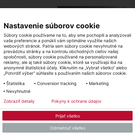
Nastavenie súborov cookie
Súbory cookie používame na to, aby sme pochopili a analyzovali
vaše preferencie a ponúkli vám optimálne využitie našich
webových stránok. Patria sem súbory cookie nevyhnutné na
prevádzku stránky a na kontrolu obchodných cieľov našej
spoločnosti, súbory cookie používané na personalizované
reklamy, ale aj také súbory cookie, ktoré sa využívajú iba na
anonymné štatistické účely. Kliknutím na „Vybrať všetko“ alebo
„Potvrdiť výber“ súhlasíte s používaním našich súborov cookie.
Štatistika
Conversion tracking
Marketing
Rodinný dom - Hrabušická Píla
Nevyhnutné
Prežiť život v spojení s prírodou je snom mnohých z nás. Inak to nebolo
Zobraziť detaily
Pokyny k ochrane údajov
ani v prípade Terky a jej manžela Petra, ktorí sa rozhodli vybudovať
nízkoenergetický dom v oblasti Hrabušickej Píly.
Prijať všetko
Viac detailov
Odmietnuť všetko