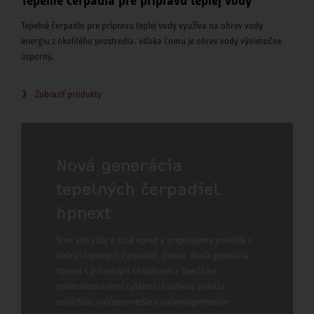
Tepelné čerpadlá pre prípravu teplej vody
Tepelné čerpadlo pre prípravu teplej vody využíva na ohrev vody
energiu z okolitého prostredia, vďaka čomu je ohrev vody výnimočne
úsporný.
Zobraziť produkty
Nová generácia
tepelných čerpadiel
hpnext
Sme ako vždy o krok vpred a prepisujeme pravidlá v
oblasti tepelných čerpadiel. Znova. Nová generácia
hpnext s prírodným chladivom a špeciálne
optimalizovanými cyklami chladenia prináša
najtichšie, najúspornejšie a najinteligentnejšie