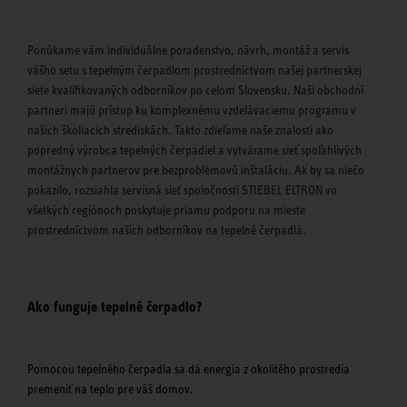
Ponúkame vám individuálne poradenstvo, návrh, montáž a servis
vášho setu s tepelným čerpadlom prostredníctvom našej partnerskej
siete kvalifikovaných odborníkov po celom Slovensku. Naši obchodní
partneri majú prístup ku komplexnému vzdelávaciemu programu v
našich školiacich strediskách. Takto zdieľame naše znalosti ako
popredný výrobca tepelných čerpadiel a vytvárame sieť spoľahlivých
montážnych partnerov pre bezproblémovú inštaláciu. Ak by sa niečo
pokazilo, rozsiahla servisná sieť spoločnosti STIEBEL ELTRON vo
všetkých regiónoch poskytuje priamu podporu na mieste
prostredníctvom našich odborníkov na tepelné čerpadlá.
Ako funguje tepelné čerpadlo?
Pomocou tepelného čerpadla sa dá energia z okolitého prostredia
premeniť na teplo pre váš domov.