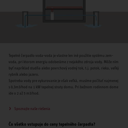
Tepelné čerpadlo voda-voda je vlastne len iné použitie systému zem-
voda, pri ktorom energiu odoberáme z nejakého zdroja vody. Môže ním
byť napríklad studňa alebo povrchový vodný tok, t.j. potok, rieka, veľký
rybník alebo jazero.
Spotreba vody pre vykurovanie je však veľká, musíme počítať najmenej
s 0,3m3/hod na 1 kW tepelnej straty domu. Pri bežnom rodinnom dome
ide o 2 až 5 m3/hod.
Spoznajte naše riešenia
Čo všetko vstupuje do ceny tepelného čerpadla?