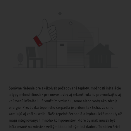
Správne riešenie pre akékoľvek požadované teploty, možnosti inštalácie
a typy nehnuteľností - pre novostavby aj rekonštrukcie, pre vonkajšiu aj
vnútornú inštaláciu. S využitím vzduchu, zeme alebo vody ako zdroja
energie. Prevádzka tepelného čerpadla je pritom tak tichá, že si ho
zamilujú aj vaši susedia. Naše tepelné čerpadlá a hydraulické moduly už
majú integrovaných mnoho komponentov, ktoré by inak museli byť
inštalované na mieste s veľkými dodatočnými nákladmi. To nielen šetrí