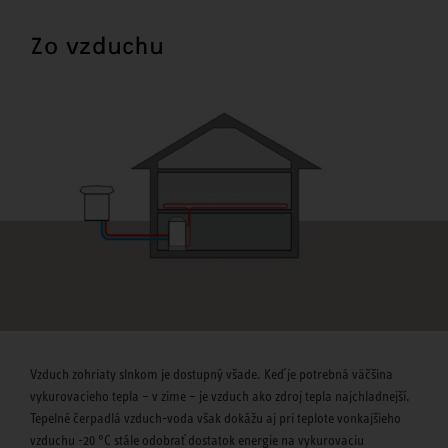
Zo vzduchu
Vzduch zohriaty slnkom je dostupný všade. Keď je potrebná väčšina
vykurovacieho tepla – v zime – je vzduch ako zdroj tepla najchladnejší.
Tepelné čerpadlá vzduch-voda však dokážu aj pri teplote vonkajšieho
vzduchu -20 °C stále odobrať dostatok energie na vykurovaciu