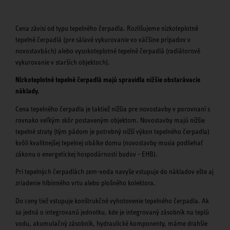
Cena závisi od typu tepelného čerpadla. Rozlišujeme nízkoteplotné
tepelné čerpadlá (pre sálavé vykurovanie vo väčšine prípadov v
novostavbách) alebo vysokoteplotné tepelné čerpadlá (radiátorové
vykurovanie v starších objektoch).
Nízkoteplotné tepelné čerpadlá majú spravidla nižšie obstarávacie
náklady.
Cena tepelného čerpadla je taktiež nižšia pre novostavby v porovnaní s
rovnako veľkým skôr postaveným objektom. Novostavby majú nižšie
tepelné straty (tým pádom je potrebný nižší výkon tepelného čerpadla)
kvôli kvalitnejšej tepelnej obálke domu (novostavby musia podliehať
zákonu o energetickej hospodárnosti budov - EHB).
Pri tepelných čerpadlách zem-voda navyše vstupuje do nákladov ešte aj
zriadenie hlbinného vrtu alebo plošného kolektora.
Do ceny tiež vstupuje konštrukčné vyhotovenie tepelného čerpadla. Ak
sa jedná o integrovanú jednotku, kde je integrovaný zásobník na teplú
vodu, akumulačný zásobník, hydraulické komponenty, máme drahšie