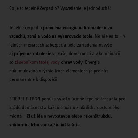
Čo je to tepelné čerpadlo? Vysvetlenie je jednoduché!
premieňa energiu nahromadenú vo
Tepelné čerpadlo
vzduchu, zemi a vode na vykurovacie teplo
. No nielen to – v
letných mesiacoch zabezpečia tieto zariadenia navyše
príjemne chladenie
aj
vo vašej domácnosti a v kombinácii
ohrev vody
so
zásobníkom teplej vody
. Energia
nakumulovaná v týchto troch elementoch je pre nás
permanentne k dispozícii.
STIEBEL ELTRON ponúka vysoko účinné tepelné čerpadlá pre
každú domácnosť a každú situáciu z hľadiska dostupného
či už ide o novostavbu alebo rekonštrukciu,
miesta –
vnútornú alebo vonkajšiu inštaláciu
.