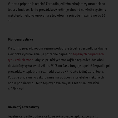
V tomto prípade je tepelné čerpadlo jediným zdrojom vykurovacieho
tepla v budove. Tento prevádzkový režim je vhodný na všetky systémy
nízkoteplotného vykurovania s teplotou na prívode maximálne do 55
°C.
Monoenergetický
Pri tomto prevádzkovom režime podporuje tepelné čerpadlo prídavné
elektrické vykurovanie. Je potrebné najmä pri
tepelných čerpadlách
typu vzduch-voda
, aby sa pri nízkych vonkajších teplotách dosiahol
dostatočný vykurovací výkon. Väčšinu času funguje tepelné čerpadlo pri
prevádzke v teplotnom rozmedzí cca do -7 °C ako jediný zdroj tepla.
Použitie prídavného vykurovania na podporu v priebehu niekoľkých
hodín pod úrovňou tejto teploty dáva zmysel z hľadiska investícií
a účinnosti.
Bivalentý alternatívny
Tepelné čerpadlo dodáva celkové vykurovacie teplo až po určitú