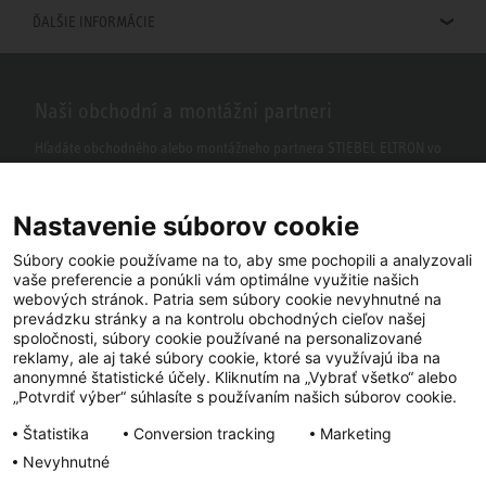
ĎALŠIE INFORMÁCIE
Naši obchodní a montážni partneri
Hľadáte obchodného alebo montážneho partnera STIEBEL ELTRON vo
vašom okolí? S našim vyhľadávačom to nie je žiaden problém.
Nastavenie súborov cookie
Súbory cookie používame na to, aby sme pochopili a analyzovali
vaše preferencie a ponúkli vám optimálne využitie našich
webových stránok. Patria sem súbory cookie nevyhnutné na
prevádzku stránky a na kontrolu obchodných cieľov našej
spoločnosti, súbory cookie používané na personalizované
reklamy, ale aj také súbory cookie, ktoré sa využívajú iba na
anonymné štatistické účely. Kliknutím na „Vybrať všetko“ alebo
Facebook
YouTube
LinkedIn
„Potvrdiť výber“ súhlasíte s používaním našich súborov cookie.
Štatistika
Conversion tracking
Marketing
Instagram
Nevyhnutné