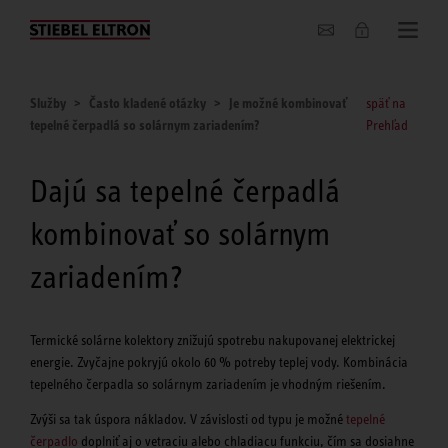
O nás
Služby
Často kladené otázky
Je možné kombinovať
späť na
tepelné čerpadlá so solárnym zariadením?
Prehľad
Dajú sa tepelné čerpadlá
kombinovať so solárnym
zariadením?
Termické solárne kolektory znižujú spotrebu nakupovanej elektrickej
energie. Zvyčajne pokryjú okolo 60 % potreby teplej vody. Kombinácia
tepelného čerpadla so solárnym zariadením je vhodným riešením.
Zvýši sa tak úspora nákladov. V závislosti od typu je možné
tepelné
čerpadlo
doplniť aj o vetraciu alebo chladiacu funkciu, čím sa dosiahne