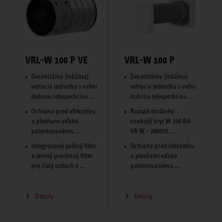
VRL-W 100 P VE
VRL-W 100 P
Decentrálna (lokálna)
Decentrálna (lokálna)
vetracia jednotka s veľmi
vetracia jednotka s veľmi
dobrou rekuperáciou ...
dobrou rekuperáciou ...
Ochrana pred vlhkosťou
Rozsah dodávky:
a plesňami vďaka
vonkajší kryt W 100 BA
patentovanému ...
VA W - 206655, ...
Integrovaný peľový filter
Ochrana pred vlhkosťou
a jemný prachový filter
a plesňami vďaka
pre čistý vzduch v ...
patentovanému ...
Detaily
Detaily