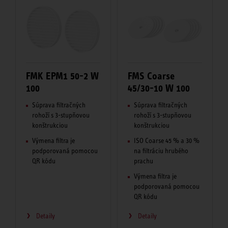
FMK EPM1 50-2 W
FMS Coarse
100
45/30-10 W 100
Súprava filtračných
Súprava filtračných
rohoží s 3-stupňovou
rohoží s 3-stupňovou
konštrukciou
konštrukciou
Výmena filtra je
ISO Coarse 45 % a 30 %
podporovaná pomocou
na filtráciu hrubého
QR kódu
prachu
Výmena filtra je
podporovaná pomocou
QR kódu
Detaily
Detaily