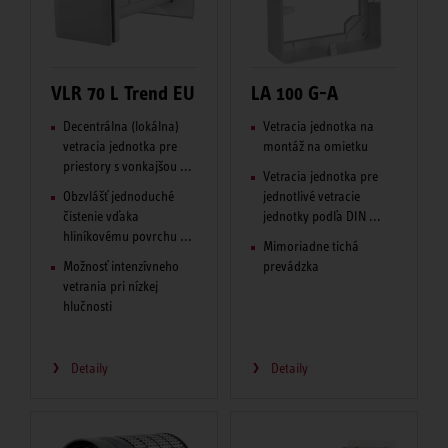
VLR 70 L Trend EU
LA 100 G-A
Decentrálna (lokálna)
Vetracia jednotka na
vetracia jednotka pre
montáž na omietku
priestory s vonkajšou ...
Vetracia jednotka pre
Obzvlášť jednoduché
jednotlivé vetracie
čistenie vďaka
jednotky podľa DIN ...
hliníkovému povrchu ...
Mimoriadne tichá
Možnosť intenzívneho
prevádzka
vetrania pri nízkej
hlučnosti
Detaily
Detaily