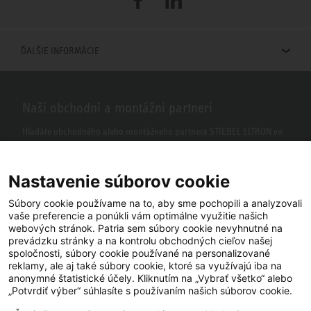
ĎALŠIE INFORMÁCIE
Naši obchodní a montážni partneri
Hľadáte obchodného alebo montážneho partnera STIEBEL ELTRON vo
vašom okolí? S našim vyhľadávačom to nie je žiaden problém.
Nastavenie súborov cookie
Súbory cookie používame na to, aby sme pochopili a analyzovali
vaše preferencie a ponúkli vám optimálne využitie našich
webových stránok. Patria sem súbory cookie nevyhnutné na
prevádzku stránky a na kontrolu obchodných cieľov našej
spoločnosti, súbory cookie používané na personalizované
reklamy, ale aj také súbory cookie, ktoré sa využívajú iba na
anonymné štatistické účely. Kliknutím na „Vybrať všetko“ alebo
Facebook
YouTube
LinkedIn
„Potvrdiť výber“ súhlasíte s používaním našich súborov cookie.