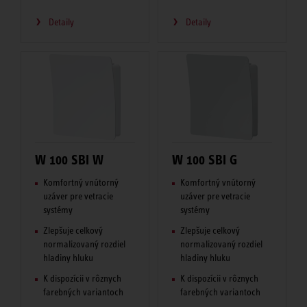
Detaily
Detaily
W 100 SBI W
W 100 SBI G
Komfortný vnútorný
Komfortný vnútorný
uzáver pre vetracie
uzáver pre vetracie
systémy
systémy
Zlepšuje celkový
Zlepšuje celkový
normalizovaný rozdiel
normalizovaný rozdiel
hladiny hluku
hladiny hluku
K dispozícii v rôznych
K dispozícii v rôznych
farebných variantoch
farebných variantoch