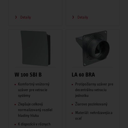
Detaily
Detaily
W 100 SBI B
LA 60 BRA
Komfortný vnútorný
Protipožiarny uzáver pre
uzáver pre vetracie
decentrálnu vetraciu
systémy
jednotku
Zlepšuje celkový
Žiarovo pozinkovaný
normalizovaný rozdiel
Materiál: nehrdzavejúca
hladiny hluku
oceľ
K dispozícii v rôznych