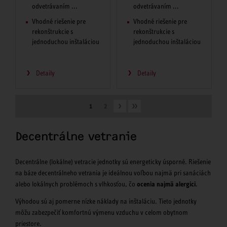
odvetrávaním ...
odvetrávaním ...
Vhodné riešenie pre
Vhodné riešenie pre
rekonštrukcie s
rekonštrukcie s
jednoduchou inštaláciou
jednoduchou inštaláciou
Detaily
Detaily
1
2
Decentrálne vetranie
Decentrálne (lokálne) vetracie jednotky sú energeticky úsporné. Riešenie
na báze decentrálneho vetrania je ideálnou voľbou najmä pri sanáciách
alebo lokálnych problémoch s vlhkosťou, čo
ocenia najmä alergici
.
Výhodou sú aj pomerne nízke náklady na inštaláciu. Tieto jednotky
môžu zabezpečiť komfortnú výmenu vzduchu v celom obytnom
priestore.