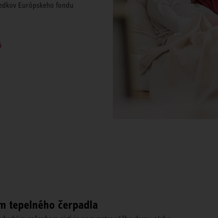
riedkov Európskeho fondu
á
m tepelného čerpadla