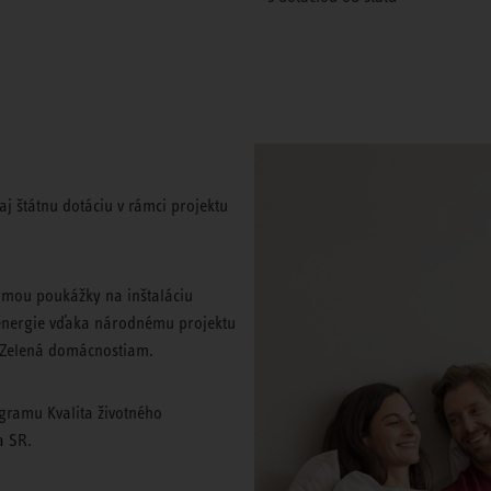
j štátnu dotáciu v rámci projektu
rmou poukážky na inštaláciu
 energie vďaka národnému projektu
m Zelená domácnostiam.
gramu Kvalita životného
a SR.