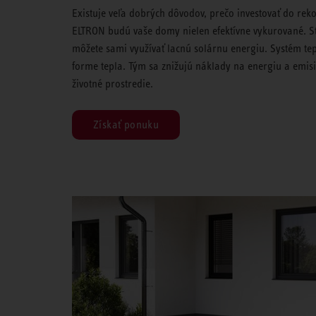
Existuje veľa dobrých dôvodov, prečo investovať do re
ELTRON budú vaše domy nielen efektívne vykurované. St
môžete sami využívať lacnú solárnu energiu. Systém te
forme tepla. Tým sa znižujú náklady na energiu a emis
životné prostredie.
Získať ponuku