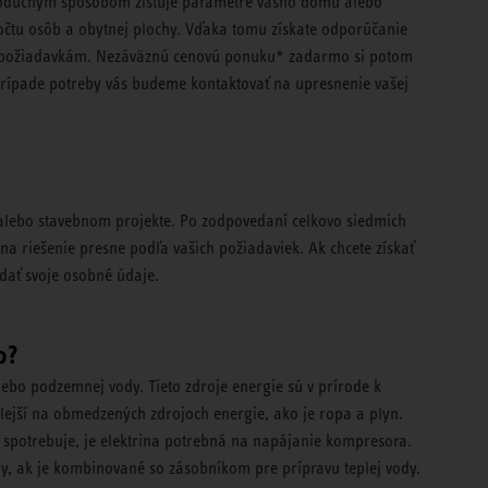
oduchým spôsobom zisťuje parametre vášho domu alebo
očtu osôb a obytnej plochy. Vďaka tomu získate odporúčanie
m požiadavkám. Nezáväznú cenovú ponuku* zadarmo si potom
prípade potreby vás budeme kontaktovať na upresnenie vašej
ebo stavebnom projekte. Po zodpovedaní celkovo siedmich
a riešenie presne podľa vašich požiadaviek. Ak chcete získať
dať svoje osobné údaje.
o?
ebo podzemnej vody. Tieto zdroje energie sú v prírode k
lejší na obmedzených zdrojoch energie, ako je ropa a plyn.
 spotrebuje, je elektrina potrebná na napájanie kompresora.
dy, ak je kombinované so zásobníkom pre prípravu teplej vody.