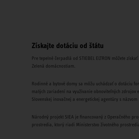
Získajte dotáciu od štátu
Pre tepelné čerpadlá od STIEBEL ELTRON môžete získať a
Zelená domácnostiam.
Rodinné a bytové domy sa môžu uchádzať o dotáciu fo
malých zariadení na využívanie obnoviteľných zdrojov
Slovenskej inovačnej a energetickej agentúry s názvo
Národný projekt SIEA je financovaný z Operačného pro
prostredia, ktorý riadi Ministerstvo životného prostredi