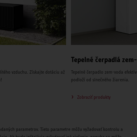
Tepelné čerpadlá zem
itého vzduchu. Získajte dotáciu až
Tepelné čerpadlo zem-voda efektí
u!
podloží od slnečného žiarenia.
Zobraziť produkty
daných parametrov. Tieto parametre môžu vyžadovať kontrolu a
cie. Ak bude inštalácia vyžadovať iné riešenie, ponuka sa môže