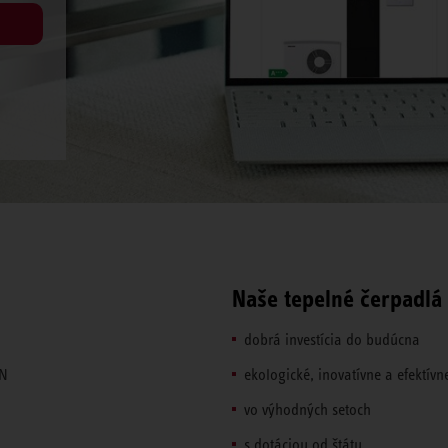
Naše tepelné čerpadlá
dobrá investícia do budúcna
ON
ekologické, inovatívne a efektívn
vo výhodných setoch
s dotáciou od štátu