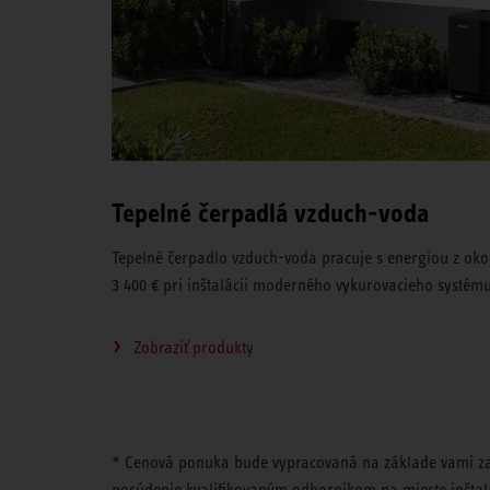
Tepelné čerpadlá vzduch-voda
Tepelné čerpadlo vzduch-voda pracuje s energiou z okol
3 400 € pri inštalácii moderného vykurovacieho systém
Zobraziť produkty
* Cenová ponuka bude vypracovaná na základe vami za
posúdenie kvalifikovaným odborníkom na mieste inštalá