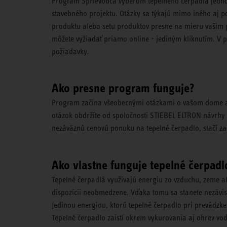
Program Sprievodca výberom tepelného čerpadla jedn
stavebného projektu. Otázky sa týkajú mimo iného aj p
produktu alebo setu produktov presne na mieru vaši
môžete vyžiadať priamo online - jediným kliknutím. V 
požiadavky.
Ako presne program funguje?
Program začína všeobecnými otázkami o vašom dome al
otázok obdržíte od spoločnosti STIEBEL ELTRON návrhy n
nezáväznú cenovú ponuku na tepelné čerpadlo, stačí za
Ako vlastne funguje tepelné čerpadl
Tepelné čerpadlá využívajú energiu zo vzduchu, zeme al
dispozícii neobmedzene. Vďaka tomu sa stanete nezávis
Jedinou energiou, ktorú tepelné čerpadlo pri prevádzke
Tepelné čerpadlo zaistí okrem vykurovania aj ohrev vo