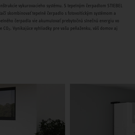
konštrukcie vykurovacieho systému. S tepelným čerpadlom STIEBEL
ačí skombinovať tepelné čerpadlo s fotovoltickým systémom a
pelného čerpadla vie akumulovať prebytočnú slnečnú energiu vo
ie CO₂. Vynikajúce vyhliadky pre vašu peňaženku, váš domov aj