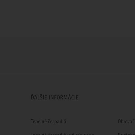
ĎALŠIE INFORMÁCIE
Tepelné čerpadlá
Ohrevač
Tepelné čerpadlá vzduch-voda
Prietok