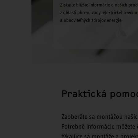
Získajte bližšie informácie o našich pro
z oblasti ohrevu vody, elektrického vyku
a obnoviteľných zdrojov energie.
Praktická pomo
Zaoberáte sa montážou našich 
Potrebné informácie môžete č
týkajúce sa montáže a projekt