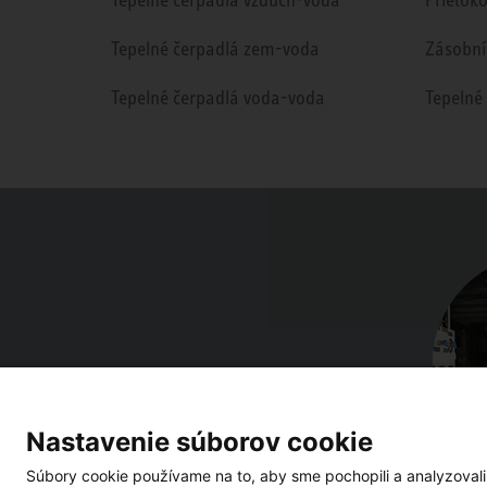
Tepelné čerpadlá zem-voda
Zásobní
Tepelné čerpadlá voda-voda
Tepelné
Nastavenie súborov cookie
Súbory cookie používame na to, aby sme pochopili a analyzovali