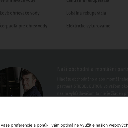
kové ohrievače vody
Lokálna rekuperácia
 čerpadlá pre ohrev vody
Elektrické vykurovanie
Naši obchodní a montážni part
Hľadáte obchodného alebo montážneh
partnera STIEBEL ELTRON vo vašom okol
našim vyhľadávačom to nie je žiaden p
 vaše preferencie a ponúkli vám optimálne využitie našich webových