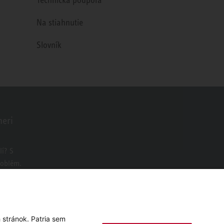
Na stiahnutie
Slovník
neri
o
í? S
roblém.
 stránok. Patria sem