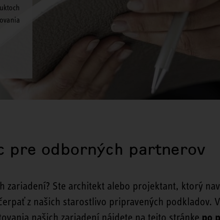
duktoch
rovania
c pre odborných partnerov
zariadení? Ste architekt alebo projektant, ktorý nav
erpať z našich starostlivo pripravených podkladov. 
ovania našich zariadení nájdete na tejto stránke
po p