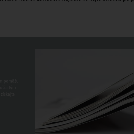
vám pomôžu
dušia tým
získajte