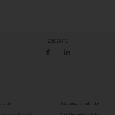
ZDIEĽAJTE
Facebook
LinkedIn
e vody
Rekuperačné jednotky
ové ohrievače vody
Centrálna rekuperácia