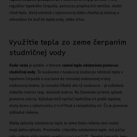
regulátor tepelného čerpadla, pomocou prepínacích ventilov, obráti
chod tepla, ktorý odoberá z vykurovacej alebo chladiacej sústavy a
odovzdáva ho buď do teplej vody, alebo vrtov.
Využitie tepla zo zeme čerpaním
studničnej vody
Voda-voda
je systém, v ktorom
zemné teplo odoberáme pomocou
studničnej vody
. Tú nasávame z nasávacej studne po odobratí tepla v
tepelnom čerpadle a vraciame do rovnakej vodonosnej vrstvy
vsakovacej studne. Je rovnako hlboká ako tá nasávacia – je vzdialená
niekoľko metrov resp. desiatok metrov. Na Slovensku je tento spôsob
pomerne vzácny. Vyžaduje totiž vyvŕtať injektážny vrt podľa tepelnej
straty domu s výdatnosťou 2-5 m³/hod a reinjektážny vrt. Čo je pomerne
nákladné riešenie.
Všetky spôsoby odoberania tepla zo zeme (teda riešenia zem-voda)
majú jednu výhodu. Prostredie, z ktorého odoberáme teplo, má počas
roka celkom stálu teplotu medzi cca +2 a +12 °C. Tepelné čerpadlo zem-