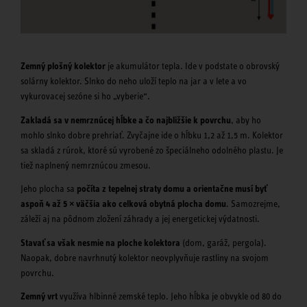
Zemný plošný kolektor
je akumulátor tepla. Ide v podstate o obrovský
solárny kolektor. Slnko do neho uloží teplo na jar a v lete a vo
vykurovacej sezóne si ho „vyberie“.
Zakladá sa v nemrznúcej hĺbke a čo najbližšie k povrchu
, aby ho
mohlo slnko dobre prehriať. Zvyčajne ide o hĺbku 1,2 až 1,5 m. Kolektor
sa skladá z rúrok, ktoré sú vyrobené zo špeciálneho odolného plastu. Je
tiež naplnený nemrznúcou zmesou.
Jeho plocha sa
počíta z tepelnej straty domu a orientačne musí byť
aspoň 4 až 5 × väčšia ako celková obytná plocha domu
. Samozrejme,
záleží aj na pôdnom zložení záhrady a jej energetickej výdatnosti.
Stavať sa však nesmie na ploche kolektora
(dom, garáž, pergola).
Naopak, dobre navrhnutý kolektor neovplyvňuje rastliny na svojom
povrchu.
Zemný vrt
využíva hlbinné zemské teplo. Jeho hĺbka je obvykle od 80 do