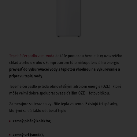
Tepelné čerpadlo zem-voda
dokáže pomocou hermeticky uzavretého
chladiaceho okruhu s kompresorom túto nízkopotenciálnu energiu
previesť do vykurovacej vody s teplotou vhodnou na vykurovanie a
prípravu teplej vody
.
Tepelné čerpadlo je teda obnoviteľným zdrojom energie (OZE), ktoré
môže veľmi dobre spolupracovať s ďalším OZE – fotovoltikou.
Zamerajme sa teraz na využitie tepla zo zeme. Existujú tri spôsoby,
ktorými sa dá takto odoberať teplo:
zemný plošný kolektor,
zemný vrt (sonda),