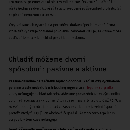
130 metrov, priemer zas okolo 175 milimetrov. Do vrtu sú uložené U-
rúrky (jedna až dve), ktoré sú takisto vyrobené zo špeciálneho plastu. Sú
naplnené nemrznúcou zmesou.
Vrty, vrátane ich vystrojenia potrubím, dodáva špecializovaná firma,
ktorá tiež vybavuje potrebné povolenia. Výhodou vrtu je, že v zime môže
dodávať teplo a v lete chlad pre chladenie domu.
Chladiť môžeme dvomi
spôsobmi: pasívne a aktívne
Pasívne chladíme na začiatku teplého obdobia, keď sú vrty vychladené
po zime a ešte nedošlo k ich tepelnej regenerácii
.
Tepelné čerpadlo
vtedy nefunguje a chlad tak odovzdávame prostredníctvom výmenníka
do chladiacej sústavy v dome. V tom čase majú vrty teplotu 0 až +5 °C a
sú veľmi dobrým zdrojom chladu. Pasívne chladenie je veľmi úsporné,
pretože vtedy fungujú len obehové čerpadlá. Kompresor v tepelnom
čerpadle v tom čase nefunguje.
Tepelné čerpadlo použijeme až v lete, keď sú vrty prehriate
. Vtedy