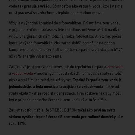
voda tak
pracuje s vyššou účinnosťou ako vzduch-voda
, ktoré v zime
musí pracovať so vzduchom s teplotou pod bodom mrazu.
Vždy je v výhodná kombinácia s fotovoltikou. Pri systéme zem-voda,
v prípade, keď dom súčasne v lete chladíme, môžeme ušetriť na dĺžke
vrtov. Energiu z nich nám totiž nahrádza fotovoltika. Aj v zime, počas
ktorej je výkon fotovoltickej elektrárne slabší, postačuje na pohon
kompresora tepelného čerpadla. Tepelné čerpadlo si „chýbajúcich“ 70
až 75 % energie vyberie zo zeme.
Zaujímavé je aj porovnanie investície do tepelného čerpadla
zem-voda
a
vzduch-voda
v moderných novostavbách. Ich tepelné straty sú totiž
nízke a stačí im len relatívne krátky vrt.
Tepelné čerpadlo zem-voda je
jednoduchšie, a teda menšie a lacnejšie ako vzduch-voda
, takže od
straty okolo 7 kW sa rozdiel v cene stráca. Prevádzkové náklady môžu
byť v prípade tepelného čerpadla zem-voda až o 30 % nižšie.
Zaujímavosťou tiež je, že STIEBEL ELTRON začal ako
prvý na svete
sériovo vyrábať tepelné čerpadlá zem-voda pre rodinné domčeky
už v
roku 1976.