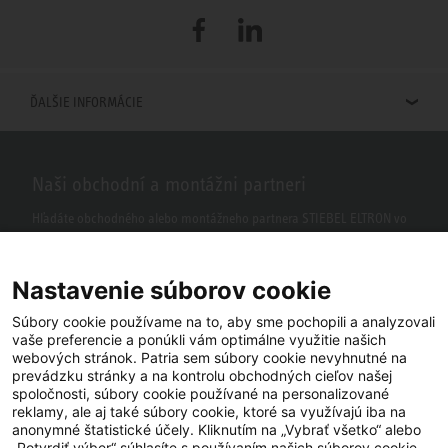
Facebook
LinkedIn
ĎALŠIE INFORMÁCIE
Naši obchodní a montážni partneri
Hľadáte obchodného alebo montážneho partnera STIEBEL ELTRON vo
vašom okolí? S našim vyhľadávačom to nie je žiaden problém.
Nastavenie súborov cookie
Súbory cookie používame na to, aby sme pochopili a analyzovali
vaše preferencie a ponúkli vám optimálne využitie našich
webových stránok. Patria sem súbory cookie nevyhnutné na
prevádzku stránky a na kontrolu obchodných cieľov našej
spoločnosti, súbory cookie používané na personalizované
reklamy, ale aj také súbory cookie, ktoré sa využívajú iba na
anonymné štatistické účely. Kliknutím na „Vybrať všetko“ alebo
Facebook
YouTube
LinkedIn
„Potvrdiť výber“ súhlasíte s používaním našich súborov cookie.