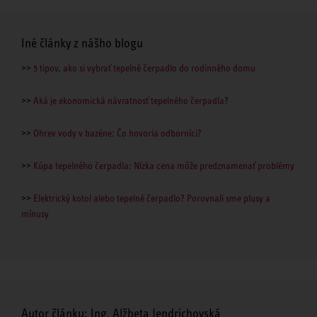
Iné články z nášho blogu
>>
5 tipov, ako si vybrať tepelné čerpadlo do rodinného domu
>>
Aká je ekonomická návratnosť tepelného čerpadla?
>>
Ohrev vody v bazéne: Čo hovoria odborníci?
>>
Kúpa tepelného čerpadla: Nízka cena môže predznamenať problémy
>>
Elektrický kotol alebo tepelné čerpadlo? Porovnali sme plusy a
mínusy
Autor článku: Ing. Alžbeta Jendrichovská