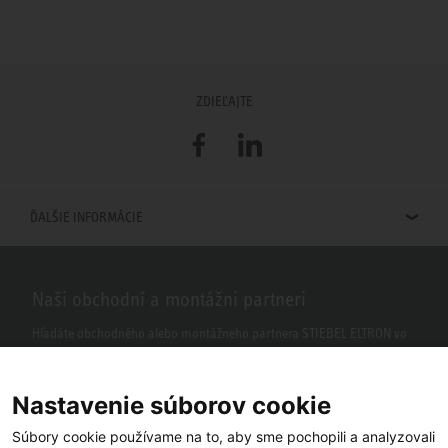
ZDIEĽAJTE
Facebook
LinkedIn
ĎALŠIE INFORMÁCIE
Naši obchodní a montážni partneri
Hľadáte obchodného alebo montážneho partnera STIEBEL ELTRON vo
vašom okolí? S našim vyhľadávačom to nie je žiaden problém.
Nastavenie súborov cookie
Súbory cookie používame na to, aby sme pochopili a analyzovali