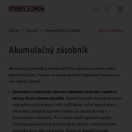
O nás
Služby
Slovník
Akumulačný zásobník
späť na Prehľad
Akumulačný zásobník
Akumulačný zásobník je tlaková nádrž na vykurovaciu vodu s veľmi
dobrou izoláciou. Používa sa najmä spoločne s tepelným čerpadlom a
má niekoľko funkcií:
Vyrovnáva rozdiel medzi výkonom tepelného čerpadla a tepelnou
stratou domu v danom okamihu.
Tepelné čerpadlo má takmer počas
celej vykurovacej sezóny o niečo vyšší výkon, než je tepelná strata a
práve tento prebytok tepelného výkonu sa ukladá do vody v
akumulačnom zásobníku. Pri určitom nabití regulátor tepelné
čerpadlo vypne a dom je vykurovaný len teplom z akumulačného
zásobníka až do jeho vyčerpania. Potom sa tepelné čerpadlo