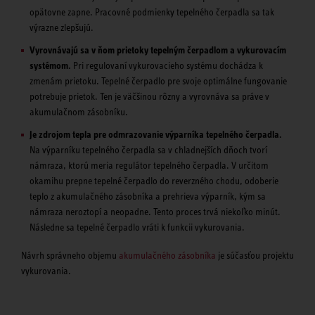
opätovne zapne. Pracovné podmienky tepelného čerpadla sa tak
výrazne zlepšujú.
Vyrovnávajú sa v ňom prietoky tepelným čerpadlom a vykurovacím
systémom.
Pri regulovaní vykurovacieho systému dochádza k
zmenám prietoku. Tepelné čerpadlo pre svoje optimálne fungovanie
potrebuje prietok. Ten je väčšinou rôzny a vyrovnáva sa práve v
akumulačnom zásobníku.
Je zdrojom tepla pre odmrazovanie výparníka tepelného čerpadla.
Na výparníku tepelného čerpadla sa v chladnejších dňoch tvorí
námraza, ktorú meria regulátor tepelného čerpadla. V určitom
okamihu prepne tepelné čerpadlo do reverzného chodu, odoberie
teplo z akumulačného zásobníka a prehrieva výparník, kým sa
námraza neroztopí a neopadne. Tento proces trvá niekoľko minút.
Následne sa tepelné čerpadlo vráti k funkcii vykurovania.
Návrh správneho objemu
akumulačného zásobníka
je súčasťou projektu
vykurovania.