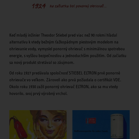
Keď mladý inžinier Theodor Stiebel pred viac než 90 rokmi hľadal
alternatívu k vtedy bežným ťažkopádnym piestovým modelom na
ohrievanie vody, vymyslel ponorný ohrievač s minimálnou spotrebou
energie, s vyššou bezpečnosťou a jednoduchším použitím. Od začiatku
sa nový produkt stretával so záujmom.
Od roku 1927 predávala spoločnosť STIEBEL ELTRON prvé ponorné
ohrievače vo veľkom. Zároveň ako prvá požiadala o certifikát VDE.
Okolo roku 1930 zažil ponorný ohrievač ELTRON, ako sa mu vtedy
hovorilo, svoj prvý výrobný vrchol.