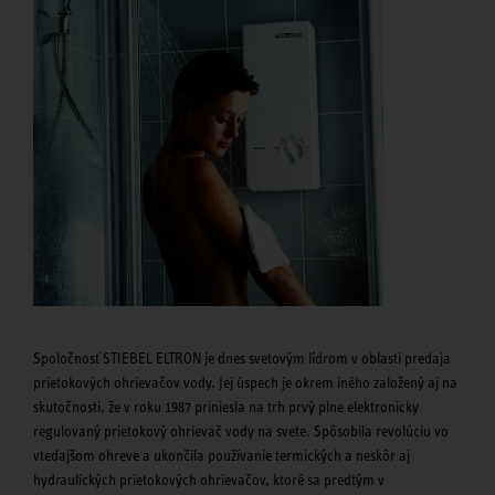
Spoločnosť STIEBEL ELTRON je dnes svetovým lídrom v oblasti predaja
prietokových ohrievačov vody. Jej úspech je okrem iného založený aj na
skutočnosti, že v roku 1987 priniesla na trh prvý plne elektronicky
regulovaný prietokový ohrievač vody na svete. Spôsobila revolúciu vo
vtedajšom ohreve a ukončila používanie termických a neskôr aj
hydraulických prietokových ohrievačov, ktoré sa predtým v