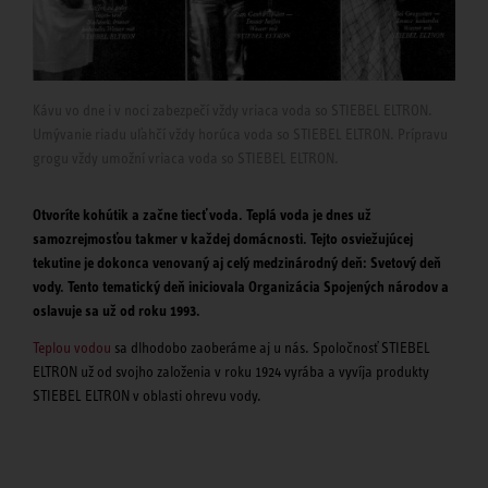
Kávu vo dne i v noci zabezpečí vždy vriaca voda so STIEBEL ELTRON.
Umývanie riadu uľahčí vždy horúca voda so STIEBEL ELTRON. Prípravu
grogu vždy umožní vriaca voda so STIEBEL ELTRON.
Otvoríte kohútik a začne tiecť voda. Teplá voda je dnes už
samozrejmosťou takmer v každej domácnosti. Tejto osviežujúcej
tekutine je dokonca venovaný aj celý medzinárodný deň: Svetový deň
vody. Tento tematický deň iniciovala Organizácia Spojených národov a
oslavuje sa už od roku 1993.
Teplou vodou
sa dlhodobo zaoberáme aj u nás. Spoločnosť STIEBEL
ELTRON už od svojho založenia v roku 1924 vyrába a vyvíja produkty
STIEBEL ELTRON v oblasti ohrevu vody.