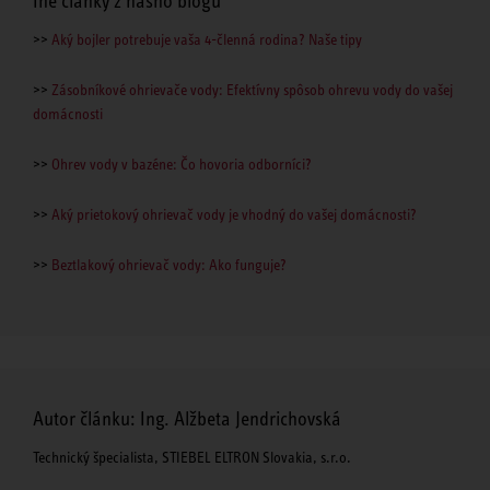
Iné články z nášho blogu
>>
Aký bojler potrebuje vaša 4-členná rodina? Naše tipy
>>
Zásobníkové ohrievače vody: Efektívny spôsob ohrevu vody do vašej
domácnosti
>>
Ohrev vody v bazéne: Čo hovoria odborníci?
>>
Aký prietokový ohrievač vody je vhodný do vašej domácnosti?
>>
Beztlakový ohrievač vody: Ako funguje?
Autor článku: Ing. Alžbeta Jendrichovská
Technický špecialista, STIEBEL ELTRON Slovakia, s.r.o.