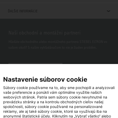
ĎALŠIE INFORMÁCIE
Naši obchodní a montážni partneri
Hľadáte obchodného alebo montážneho partnera STIEBEL ELTRON vo
vašom okolí? S našim vyhľadávačom to nie je žiaden problém.
Nastavenie súborov cookie
Súbory cookie používame na to, aby sme pochopili a analyzovali
vaše preferencie a ponúkli vám optimálne využitie našich
webových stránok. Patria sem súbory cookie nevyhnutné na
Facebook
YouTube
LinkedIn
prevádzku stránky a na kontrolu obchodných cieľov našej
spoločnosti, súbory cookie používané na personalizované
reklamy, ale aj také súbory cookie, ktoré sa využívajú iba na
Instagram
anonymné štatistické účely. Kliknutím na „Vybrať všetko“ alebo