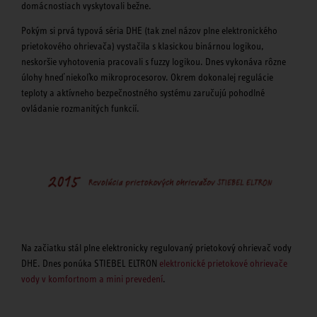
domácnostiach vyskytovali bežne.
Pokým si prvá typová séria DHE (tak znel názov plne elektronického
prietokového ohrievača) vystačila s klasickou binárnou logikou,
neskoršie vyhotovenia pracovali s fuzzy logikou. Dnes vykonáva rôzne
úlohy hneď niekoľko mikroprocesorov. Okrem dokonalej regulácie
teploty a aktívneho bezpečnostného systému zaručujú pohodlné
ovládanie rozmanitých funkcií.
Na začiatku stál plne elektronicky regulovaný prietokový ohrievač vody
DHE. Dnes ponúka STIEBEL ELTRON
elektronické prietokové ohrievače
vody v komfortnom a mini prevedení
.