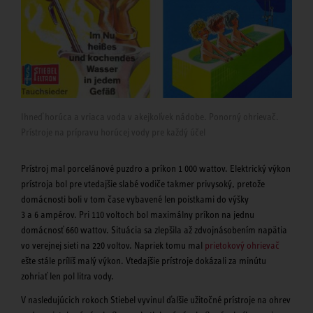
Ihneď horúca a vriaca voda v akejkoľvek nádobe. Ponorný ohrievač.
Prístroje na prípravu horúcej vody pre každý účel
Prístroj mal porcelánové puzdro a príkon 1 000 wattov. Elektrický výkon
prístroja bol pre vtedajšie slabé vodiče takmer privysoký, pretože
domácnosti boli v tom čase vybavené len poistkami do výšky
3 a 6 ampérov. Pri 110 voltoch bol maximálny príkon na jednu
domácnosť 660 wattov. Situácia sa zlepšila až zdvojnásobením napätia
vo verejnej sieti na 220 voltov. Napriek tomu mal
prietokový ohrievač
ešte stále príliš malý výkon. Vtedajšie prístroje dokázali za minútu
zohriať len pol litra vody.
V nasledujúcich rokoch Stiebel vyvinul ďalšie užitočné prístroje na ohrev