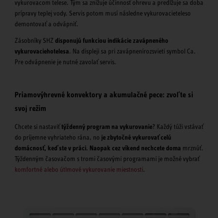
vykurovacom telese. Tým sa znižuje účinnosť ohrevu a predlžuje sa doba
prípravy teplej vody. Servis potom musí následne vykurovacieteleso
demontovať a odvápniť.
Zásobníky SHZ
disponujú funkciou indikácie zavápneného
vykurovaciehotelesa
. Na displeji sa pri zavápnenírozsvieti symbol Ca.
Pre odvápnenie je nutné zavolať servis.
Priamovýhrevné konvektory a akumulačné pece: zvoľte si
svoj režim
Chcete si nastaviť
týždenný program na vykurovanie
? Každý túži vstávať
do príjemne vyhriateho rána, no
je zbytočné vykurovať celú
domácnosť, keď ste v práci. Naopak cez víkend nechcete doma
mrznúť.
Týždenným časovačom s tromi časovými programami je možné vybrať
komfortné alebo útlmové vykurovanie miestnosti
.