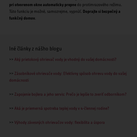
pri otvorenom okne automaticky prepne
do protimrazového režimu.
Túto funkciu je možné, samozrejme, vypnúť.
Doprajte si bezpečný a
funkčný domov
.
Iné články z nášho blogu
>>
Aký prietokový ohrievač vody je vhodný do vašej domácnosti?
>>
Zásobníkové ohrievače vody: Efektívny spôsob ohrevu vody do vašej
domácnosti
>>
Zapojenie bojlera a jeho servis: Prečo je lepšie to zveriť odborníkom?
>>
Aká je priemerná spotreba teplej vody v 4-člennej rodine?
>>
Výhody závesných ohrievačov vody: flexibilita a úspora