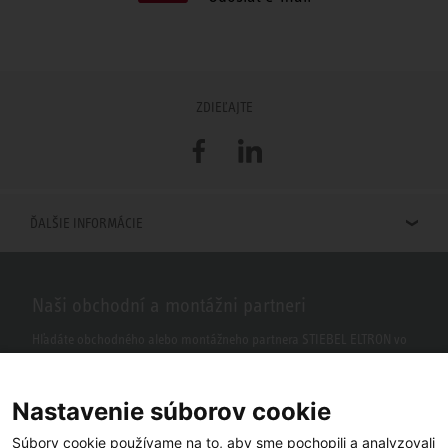
ZDIEĽAJTE
Facebook
LinkedIn
ĎALŠIE INFORMÁCIE
Naši obchodní a montážni partneri
Hľadáte obchodného alebo montážneho partnera STIEBEL ELTRON vo
vašom okolí? S našim vyhľadávačom to nie je žiaden problém.
Nastavenie súborov cookie
Súbory cookie používame na to, aby sme pochopili a analyzovali