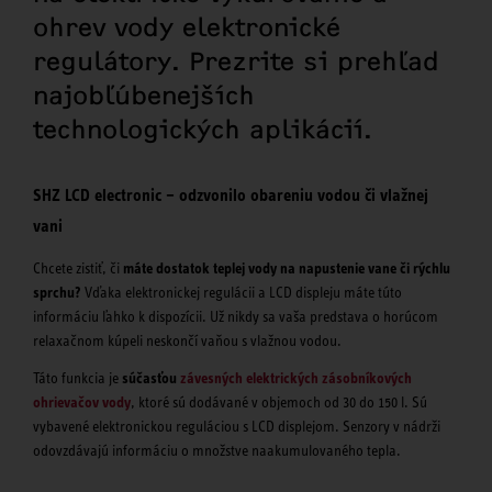
ohrev vody elektronické
regulátory. Prezrite si prehľad
najobľúbenejších
technologických aplikácií.
SHZ LCD electronic – odzvonilo obareniu vodou či vlažnej
vani
Chcete zistiť, či
máte dostatok teplej vody na napustenie vane či rýchlu
sprchu?
Vďaka elektronickej regulácii a LCD displeju máte túto
informáciu ľahko k dispozícii. Už nikdy sa vaša predstava o horúcom
relaxačnom kúpeli neskončí vaňou s vlažnou vodou.
Táto funkcia je
súčasťou
závesných elektrických zásobníkových
ohrievačov vody
, ktoré sú dodávané v objemoch od 30 do 150 l. Sú
vybavené elektronickou reguláciou s LCD displejom. Senzory v nádrži
odovzdávajú informáciu o množstve naakumulovaného tepla.