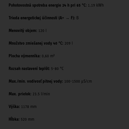
Pohotovostná spotreba energie 24 h pri 65 °C:
1.19 kWh
Trieda energetickej účinnosti (A+ → F):
B
Menovitý objem:
120 l
Množstvo zmiešanej vody 40 °C:
209 l
Plocha výmenníka:
0,60 m²
Rozsah nastavení teplôt:
5-80 °C
Max./min. vodivosť pitnej vody:
100-1500 μS/cm
Max. prietok:
23.5 l/min
Výška:
1178 mm
Hĺbka:
520 mm