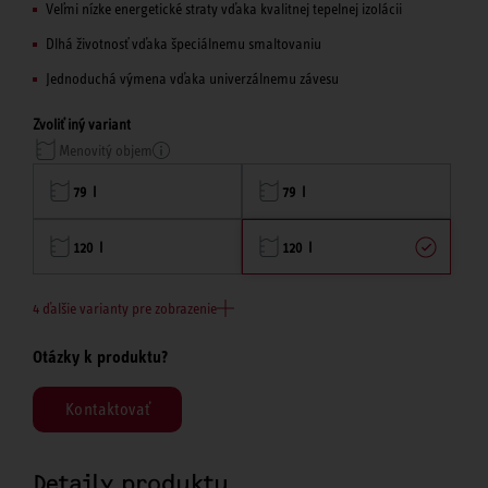
Veľmi nízke energetické straty vďaka kvalitnej tepelnej izolácii
Dlhá životnosť vďaka špeciálnemu smaltovaniu
Jednoduchá výmena vďaka univerzálnemu závesu
Zvoliť iný variant
Menovitý objem
79 l
79 l
120 l
120 l
4 ďalšie varianty pre zobrazenie
Otázky k produktu?
Kontaktovať
Detaily produktu