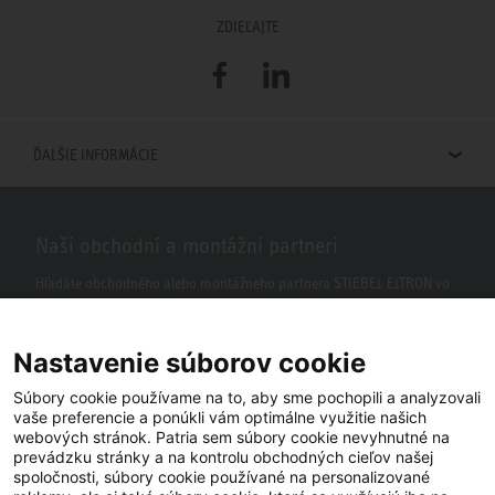
ZDIEĽAJTE
Facebook
LinkedIn
ĎALŠIE INFORMÁCIE
Naši obchodní a montážni partneri
Hľadáte obchodného alebo montážneho partnera STIEBEL ELTRON vo
vašom okolí? S našim vyhľadávačom to nie je žiaden problém.
Nastavenie súborov cookie
Súbory cookie používame na to, aby sme pochopili a analyzovali
vaše preferencie a ponúkli vám optimálne využitie našich
webových stránok. Patria sem súbory cookie nevyhnutné na
prevádzku stránky a na kontrolu obchodných cieľov našej
spoločnosti, súbory cookie používané na personalizované