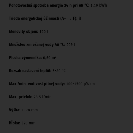
Pohotovostná spotreba energie 24 h pri 65 °C:
1.19 kWh
Trieda energetickej účinnosti (A+ → F):
B
Menovitý objem:
120 l
Množstvo zmiešanej vody 40 °C:
209 l
Plocha výmenníka:
0,60 m²
Rozsah nastavení teplôt:
5-80 °C
Max./min. vodivosť pitnej vody:
100-1500 μS/cm
Max. prietok:
23.5 l/min
Výška:
1178 mm
Hĺbka:
520 mm