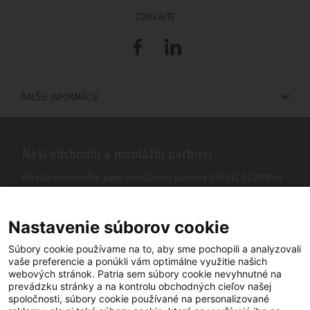
ZDIEĽAJTE
Facebook
LinkedIn
ĎALŠIE INFORMÁCIE
Naši obchodní a montážni partneri
Hľadáte obchodného alebo montážneho partnera STIEBEL ELTRON vo
vašom okolí? S našim vyhľadávačom to nie je žiaden problém.
Nastavenie súborov cookie
Súbory cookie používame na to, aby sme pochopili a analyzovali
vaše preferencie a ponúkli vám optimálne využitie našich
webových stránok. Patria sem súbory cookie nevyhnutné na
prevádzku stránky a na kontrolu obchodných cieľov našej
spoločnosti, súbory cookie používané na personalizované