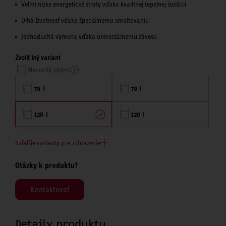
Veľmi nízke energetické straty vďaka kvalitnej tepelnej izolácii
Dlhá životnosť vďaka špeciálnemu smaltovaniu
Jednoduchá výmena vďaka univerzálnemu závesu
Zvoliť iný variant
Menovitý objem
79 l
79 l
120 l
120 l
4 ďalšie varianty pre zobrazenie
Otázky k produktu?
Kontaktovať
Detaily produktu