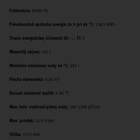
Frekvencia:
50/60 Hz
Pohotovostná spotreba energie 24 h pri 65 °C:
1.803 kWh
Trieda energetickej účinnosti (A+ → F):
C
Menovitý objem:
191 l
Množstvo zmiešanej vody 40 °C:
395 l
Plocha výmenníka:
0,60 m²
Rozsah nastavení teplôt:
5-80 °C
Max./min. vodivosť pitnej vody:
100-1500 μS/cm
Max. prietok:
23.5 l/min
Výška:
1715 mm