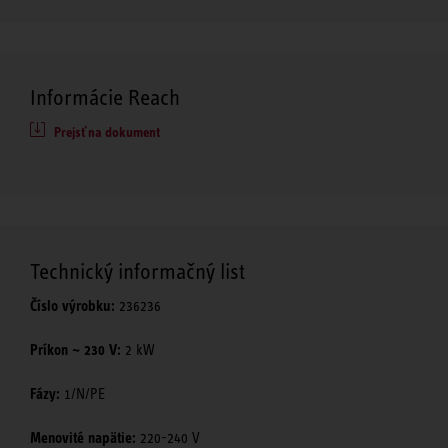
Informácie Reach
Prejsť na dokument
Technický informačný list
Číslo výrobku:
236236
Príkon ~ 230 V:
2 kW
Fázy:
1/N/PE
Menovité napätie:
220-240 V