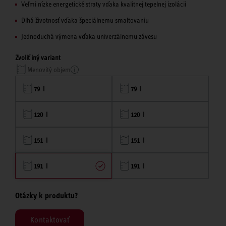
Veľmi nízke energetické straty vďaka kvalitnej tepelnej izolácii
Dlhá životnosť vďaka špeciálnemu smaltovaniu
Jednoduchá výmena vďaka univerzálnemu závesu
Zvoliť iný variant
Menovitý objem
79 l
79 l
120 l
120 l
151 l
151 l
191 l
191 l
Otázky k produktu?
Kontaktovať