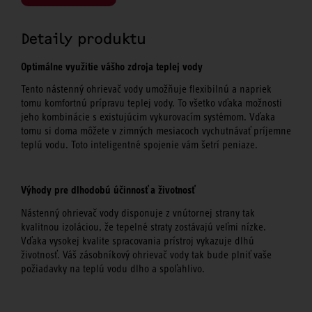
Detaily produktu
Optimálne využitie vášho zdroja teplej vody
Tento nástenný ohrievač vody umožňuje flexibilnú a napriek
tomu komfortnú prípravu teplej vody. To všetko vďaka možnosti
jeho kombinácie s existujúcim vykurovacím systémom. Vďaka
tomu si doma môžete v zimných mesiacoch vychutnávať príjemne
teplú vodu. Toto inteligentné spojenie vám šetrí peniaze.
Výhody pre dlhodobú účinnosť a životnosť
Nástenný ohrievač vody disponuje z vnútornej strany tak
kvalitnou izoláciou, že tepelné straty zostávajú veľmi nízke.
Vďaka vysokej kvalite spracovania prístroj vykazuje dlhú
životnosť. Váš zásobníkový ohrievač vody tak bude plniť vaše
požiadavky na teplú vodu dlho a spoľahlivo.