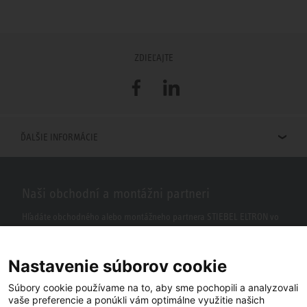
ZDIEĽAJTE
Facebook
LinkedIn
ĎALŠIE INFORMÁCIE
Naši obchodní a montážni partneri
Hľadáte obchodného alebo montážneho partnera STIEBEL ELTRON vo
vašom okolí? S našim vyhľadávačom to nie je žiaden problém.
Nastavenie súborov cookie
Súbory cookie používame na to, aby sme pochopili a analyzovali
vaše preferencie a ponúkli vám optimálne využitie našich