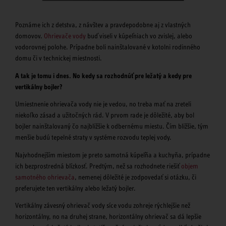
Poznáme ich z detstva, z návštev a pravdepodobne aj z vlastných
domovov.
Ohrievače vody
buď viseli v kúpeľniach vo zvislej, alebo
vodorovnej polohe. Prípadne boli nainštalované v kotolni rodinného
domu či v technickej miestnosti.
A tak je tomu i dnes. No kedy sa rozhodnúť pre ležatý a kedy pre
vertikálny bojler?
Umiestnenie ohrievača vody nie je vedou, no treba mať na zreteli
niekoľko zásad a užitočných rád. V prvom rade je dôležité, aby bol
bojler nainštalovaný čo najbližšie k odbernému miestu. Čím bližšie, tým
menšie budú tepelné straty v systéme rozvodu teplej vody.
Najvhodnejším miestom je preto samotná kúpeľňa a kuchyňa, prípadne
ich bezprostredná blízkosť. Predtým, než sa rozhodnete riešiť
objem
samotného ohrievača
, nemenej dôležité je zodpovedať si otázku, či
preferujete ten vertikálny alebo ležatý bojler.
Vertikálny závesný ohrievač vody síce vodu zohreje rýchlejšie než
horizontálny, no na druhej strane, horizontálny ohrievač sa dá lepšie