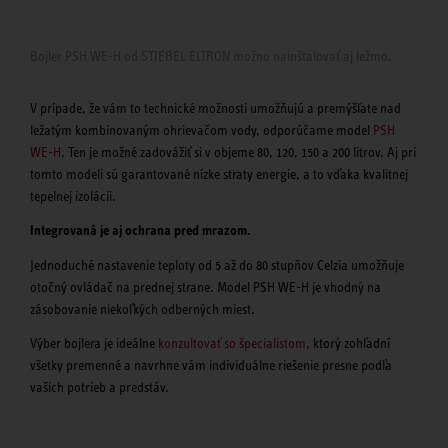
Bojler PSH WE-H od STIEBEL ELTRON možno nainštalovať aj ležmo.
V prípade, že vám to technické možnosti umožňujú a premýšľate nad
ležatým kombinovaným ohrievačom vody, odporúčame model
PSH
WE-H
. Ten je možné zadovážiť si v objeme 80, 120, 150 a 200 litrov. Aj pri
tomto modeli sú garantované nízke straty energie, a to vďaka kvalitnej
tepelnej izolácii.
Integrovaná je aj ochrana pred mrazom.
Jednoduché nastavenie teploty od 5 až do 80 stupňov Celzia umožňuje
otočný ovládač na prednej strane. Model PSH WE-H je vhodný na
zásobovanie niekoľkých odberných miest.
Výber bojlera je ideálne
konzultovať so špecialistom,
ktorý zohľadní
všetky premenné a navrhne vám individuálne riešenie presne podľa
vašich potrieb a predstáv.