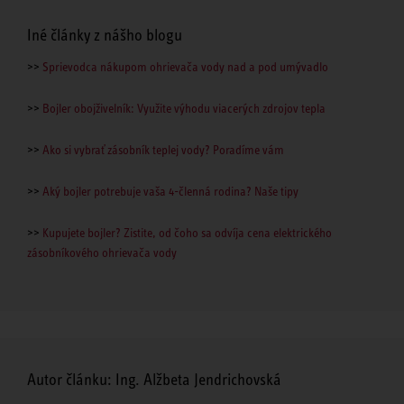
Iné články z nášho blogu
>>
Sprievodca nákupom ohrievača vody nad a pod umývadlo
>>
Bojler obojživelník: Využite výhodu viacerých zdrojov tepla
>>
Ako si vybrať zásobník teplej vody? Poradíme vám
>>
Aký bojler potrebuje vaša 4-členná rodina? Naše tipy
>>
Kupujete bojler? Zistite, od čoho sa odvíja cena elektrického
zásobníkového ohrievača vody
Autor článku: Ing. Alžbeta Jendrichovská