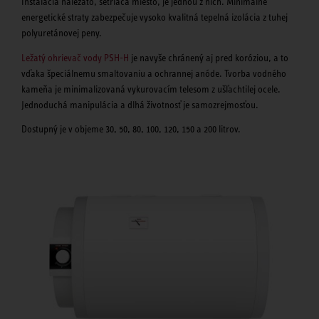
Inštalácia naležato, šetriaca miesto, je jednou z nich. Minimálne
energetické straty zabezpečuje vysoko kvalitná tepelná izolácia z tuhej
polyuretánovej peny.
Ležatý ohrievač vody PSH-H
je navyše chránený aj pred koróziou, a to
vďaka špeciálnemu smaltovaniu a ochrannej anóde. Tvorba vodného
kameňa je minimalizovaná vykurovacím telesom z ušľachtilej ocele.
Jednoduchá manipulácia a dlhá životnosť je samozrejmosťou.
Dostupný je v objeme 30, 50, 80, 100, 120, 150 a 200 litrov.