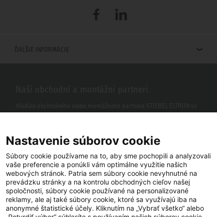
Facebook
LinkedIn
ĎALŠIE INFORMÁCIE
Naši obchodní a montážni partneri
Hľadáte obchodného alebo montážneho partnera STIEBEL ELTRON vo
vašom okolí? S našim vyhľadávačom to nie je žiaden problém.
Nastavenie súborov cookie
Súbory cookie používame na to, aby sme pochopili a analyzovali
vaše preferencie a ponúkli vám optimálne využitie našich
webových stránok. Patria sem súbory cookie nevyhnutné na
prevádzku stránky a na kontrolu obchodných cieľov našej
spoločnosti, súbory cookie používané na personalizované
reklamy, ale aj také súbory cookie, ktoré sa využívajú iba na
anonymné štatistické účely. Kliknutím na „Vybrať všetko“ alebo
Facebook
YouTube
LinkedIn
„Potvrdiť výber“ súhlasíte s používaním našich súborov cookie.