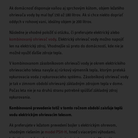
Ak domácnosť disponuje vaňou aj sprchovým kútom, objem ležatého
ohrievača vody by mal byť 150 až 180 litrov. Ak si chce niekto dopriať
oddych v rohovej vani, ideálny objem je 200 litrov.
Následne je vhodné položiť si otázku, či preferujete elektrický alebo
kombinovaný ohrievač vody
. Elektrický ohrievač vody možno napojiť
len na elektrický zdroj. Vhodnejšie sú preto do domácností, kde nie je
možné využiť ďalšie zdroje tepla.
V kombinovanom zásobníkovom ohrievači vody je okrem elektrického
ohrievacieho telesa navyše aj rúrkový výmenník tepla, ktorým preteká
vykurovacia voda z vykurovacieho systému. Zásobníkový ohrievač vody
je tak v zimnom období ohrievaný základným zdrojom tepla v dome.
Počas leta nie je na druhú stranu potrebné spúšťať základný zdroj
vykurovania.
Kombinované prevedenie totiž v tomto ročnom období zaisťuje teplú
vodu elektrickým ohrievacím telesom.
Ak preferujete v ležatom prevedení bojler s elektrickým ohrevom,
vhodným riešením je
model PSH-H
, hneď s viacerými výhodami.