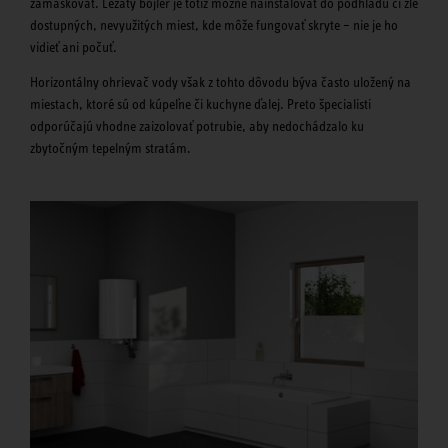
zamaskovať. Ležatý bojler je totiž možné nainštalovať do podhľadu či zle
dostupných, nevyužitých miest, kde môže fungovať skryte – nie je ho
vidieť ani počuť.
Horizontálny ohrievač vody však z tohto dôvodu býva často uložený na
miestach, ktoré sú od kúpeľne či kuchyne ďalej. Preto špecialisti
odporúčajú vhodne zaizolovať potrubie, aby nedochádzalo ku
zbytočným tepelným stratám.