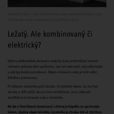
Nezáleží na tom, či ide o horizontálny alebo vertikálny ohrievač vody.
Vždy dbajte o jeho umiestnenie čo najbližšie k zdroju.
Ležatý. Ale kombinovaný či
elektrický?
Výberu akéhokoľvek ohrievača vody by malo predchádzať určenie
reálneho spôsobu jeho využívania. Len tak viete zistiť, aký veľký bojler
a aký typ budete potrebovať. Objem ohrievača vody je totiž veľmi
dôležitou premennou.
Pri ležatom zásobníku platí zásada, že výsledný objem, by mal byť
zhruba o 20% väčší, ako pri tom vertikálnom. Je to z dôvodu
stratifikácie (vrstvenia) vody v zásobníku.
Ak ide o štvorčlennú domácnosť, v ktorej je kúpeľňa so sprchovým
kútom, ideálny objem ležatého zásobníka je zhruba 100 až 150 litrov.