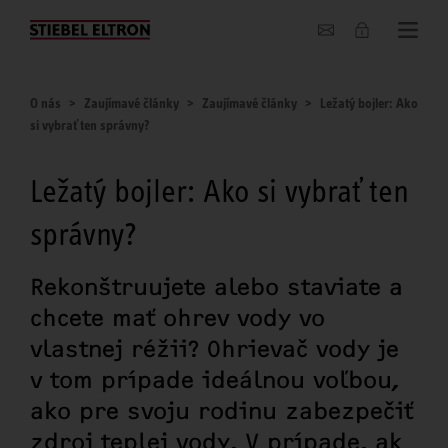
O nás
O nás
Zaujímavé články
Zaujímavé články
Ležatý bojler: Ako
si vybrať ten správny?
Ležatý bojler: Ako si vybrať ten
správny?
Rekonštruujete alebo staviate a
chcete mať ohrev vody vo
vlastnej réžii? Ohrievač vody je
v tom prípade ideálnou voľbou,
ako pre svoju rodinu zabezpečiť
zdroj teplej vody. V prípade, ak