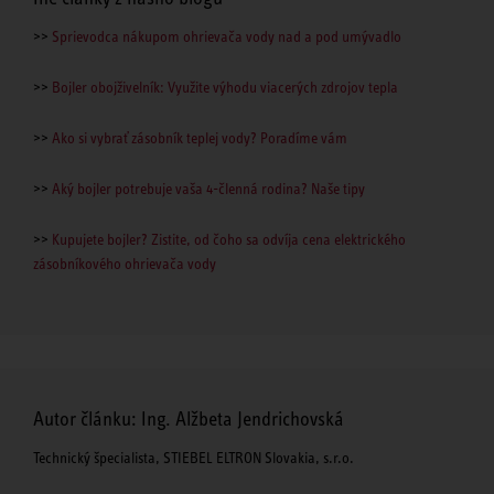
>>
Sprievodca nákupom ohrievača vody nad a pod umývadlo
>>
Bojler obojživelník: Využite výhodu viacerých zdrojov tepla
>>
Ako si vybrať zásobník teplej vody? Poradíme vám
>>
Aký bojler potrebuje vaša 4-členná rodina? Naše tipy
>>
Kupujete bojler? Zistite, od čoho sa odvíja cena elektrického
zásobníkového ohrievača vody
Autor článku: Ing. Alžbeta Jendrichovská
Technický špecialista, STIEBEL ELTRON Slovakia, s.r.o.