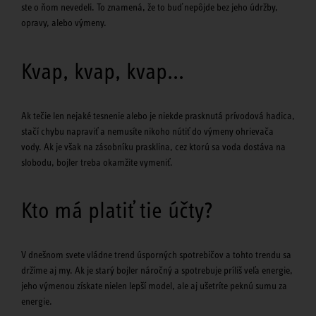
ste o ňom nevedeli. To znamená, že to buď nepôjde bez jeho údržby,
opravy, alebo výmeny.
Kvap, kvap, kvap...
Ak tečie len nejaké tesnenie alebo je niekde prasknutá prívodová hadica,
stačí chybu napraviť a nemusíte nikoho nútiť do výmeny ohrievača
vody. Ak je však na zásobníku prasklina, cez ktorú sa voda dostáva na
slobodu, bojler treba okamžite vymeniť.
Kto má platiť tie účty?
V dnešnom svete vládne trend úsporných spotrebičov a tohto trendu sa
držíme aj my. Ak je starý bojler náročný a spotrebuje príliš veľa energie,
jeho výmenou získate nielen lepší model, ale aj ušetríte peknú sumu za
energie.