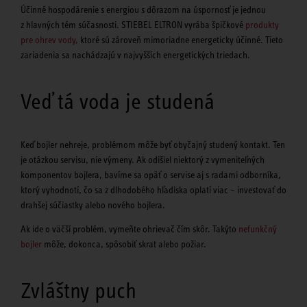
Účinné hospodárenie s energiou s dôrazom na úspornosť je jednou
z hlavných tém súčasnosti. STIEBEL ELTRON vyrába špičkové
produkty
pre ohrev vody,
ktoré sú zároveň mimoriadne energeticky účinné. Tieto
zariadenia sa nachádzajú v najvyšších energetických triedach.
Veď tá voda je studená
Keď bojler nehreje, problémom môže byť obyčajný studený kontakt. Ten
je otázkou servisu, nie výmeny. Ak odišiel niektorý z vymeniteľných
komponentov bojlera, bavíme sa opäť o servise aj s radami odborníka,
ktorý vyhodnotí, čo sa z dlhodobého hľadiska oplatí viac – investovať do
drahšej súčiastky alebo nového bojlera.
Ak ide o väčší problém, vymeňte ohrievač čím skôr. Takýto
nefunkčný
bojler
môže, dokonca, spôsobiť skrat alebo požiar.
Zvláštny puch