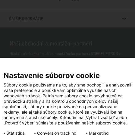
ĎALŠIE INFORMÁCIE
Naši obchodní a montážni partneri
Hľadáte obchodného alebo montážneho partnera STIEBEL ELTRON vo
vašom okolí? S našim vyhľadávačom to nie je žiaden problém.
Nastavenie súborov cookie
Súbory cookie používame na to, aby sme pochopili a analyzovali
vaše preferencie a ponúkli vám optimálne využitie našich
webových stránok. Patria sem súbory cookie nevyhnutné na
prevádzku stránky a na kontrolu obchodných cieľov našej
spoločnosti, súbory cookie používané na personalizované
reklamy, ale aj také súbory cookie, ktoré sa využívajú iba na
anonymné štatistické účely. Kliknutím na „Vybrať všetko“ alebo
Facebook
YouTube
LinkedIn
„Potvrdiť výber“ súhlasíte s používaním našich súborov cookie.
Štatistika
Conversion tracking
Marketing
Instagram