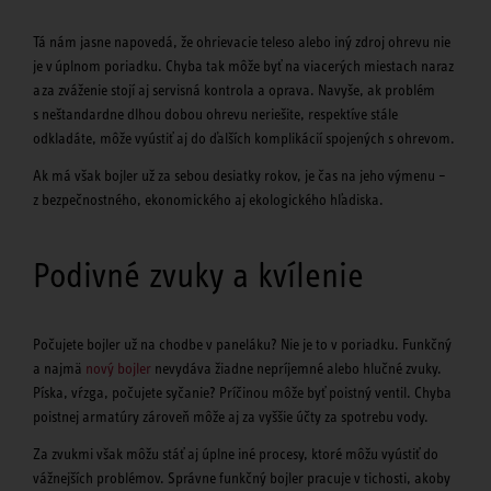
Tá nám jasne napovedá, že ohrievacie teleso alebo iný zdroj ohrevu nie
je v úplnom poriadku. Chyba tak môže byť na viacerých miestach naraz
a za zváženie stojí aj servisná kontrola a oprava. Navyše, ak problém
s neštandardne dlhou dobou ohrevu neriešite, respektíve stále
odkladáte, môže vyústiť aj do ďalších komplikácií spojených s ohrevom.
Ak má však bojler už za sebou desiatky rokov, je čas na jeho výmenu –
z bezpečnostného, ekonomického aj ekologického hľadiska.
Podivné zvuky a kvílenie
Počujete bojler už na chodbe v paneláku? Nie je to v poriadku. Funkčný
a najmä
nový bojler
nevydáva žiadne nepríjemné alebo hlučné zvuky.
Píska, vŕzga, počujete syčanie? Príčinou môže byť poistný ventil. Chyba
poistnej armatúry zároveň môže aj za vyššie účty za spotrebu vody.
Za zvukmi však môžu stáť aj úplne iné procesy, ktoré môžu vyústiť do
vážnejších problémov. Správne funkčný bojler pracuje v tichosti, akoby