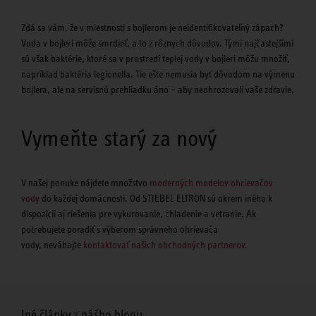
Zdá sa vám, že v miestnosti s bojlerom je neidentifikovateľný zápach?
Voda v bojleri môže smrdieť, a to z rôznych dôvodov. Tými najčastejšími
sú však baktérie, ktoré sa v prostredí teplej vody v bojleri môžu množiť,
napríklad baktéria legionella. Tie ešte nemusia byť dôvodom na výmenu
bojlera, ale na servisnú prehliadku áno – aby neohrozovali vaše zdravie.
Vymeňte starý za nový
V našej ponuke nájdete množstvo
moderných modelov ohrievačov
vody
do každej domácnosti. Od STIEBEL ELTRON sú okrem iného k
dispozícii aj riešenia pre vykurovanie, chladenie a vetranie. Ak
potrebujete poradiť s výberom správneho ohrievača
vody, neváhajte
kontaktovať našich obchodných partnerov
.
Iné články z nášho blogu