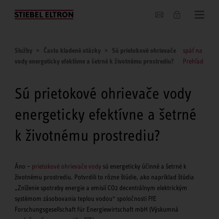
O nás
Služby
Často kladené otázky
Sú prietokové ohrievače
späť na
vody energeticky efektívne a šetrné k životnému prostrediu?
Prehľad
Sú prietokové ohrievače vody
energeticky efektívne a šetrné
k životnému prostrediu?
Áno –
prietokové ohrievače vody
sú energeticky účinné a šetrné k
životnému prostrediu. Potvrdili to rôzne štúdie, ako napríklad štúdia
„Zníženie spotreby energie a emisií CO2 decentrálnym elektrickým
systémom zásobovania teplou vodou“ spoločnosti FfE
Forschungsgesellschaft für Energiewirtschaft mbH (Výskumná