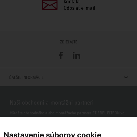
Kontakt
Odoslať e-mail
ZDIEĽAJTE
Facebook
LinkedIn
ĎALŠIE INFORMÁCIE
Naši obchodní a montážni partneri
Hľadáte obchodného alebo montážneho partnera STIEBEL ELTRON vo
vašom okolí? S našim vyhľadávačom to nie je žiaden problém.
Nastavenie súborov cookie