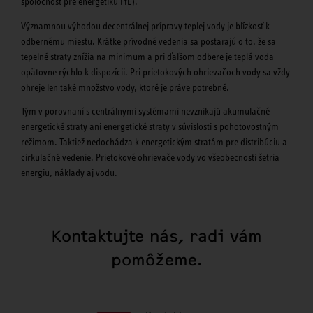
spoločnosť pre energetiku FfE).
Významnou výhodou decentrálnej prípravy teplej vody je blízkosť k
odbernému miestu. Krátke prívodné vedenia sa postarajú o to, že sa
tepelné straty znížia na minimum a pri ďalšom odbere je teplá voda
opätovne rýchlo k dispozícii. Pri prietokových ohrievačoch vody sa vždy
ohreje len také množstvo vody, ktoré je práve potrebné.
Tým v porovnaní s centrálnymi systémami nevznikajú akumulačné
energetické straty ani energetické straty v súvislosti s pohotovostným
režimom. Taktiež nedochádza k energetickým stratám pre distribúciu a
cirkulačné vedenie. Prietokové ohrievače vody vo všeobecnosti šetria
energiu, náklady aj vodu.
Kontaktujte nás, radi vám
pomôžeme.