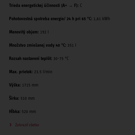
Trieda energetickej účinnosti (A+ → F):
C
Pohotovostná spotreba energie/ 24 h pri 65 °C:
1,61 kWh
Menovitý objem:
192 l
Množstvo zmiešanej vody 40 °C:
351 l
Rozsah nastavení teplôt:
30-75 °C
Max. prietok:
23.5 l/min
Výška:
1715 mm
Šírka:
510 mm
Hĺbka:
520 mm
Zobraziť všetko