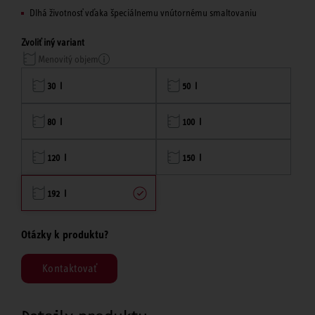
Dlhá životnosť vďaka špeciálnemu vnútornému smaltovaniu
Zvoliť iný variant
Menovitý objem
30 l
50 l
80 l
100 l
120 l
150 l
192 l
Otázky k produktu?
Kontaktovať