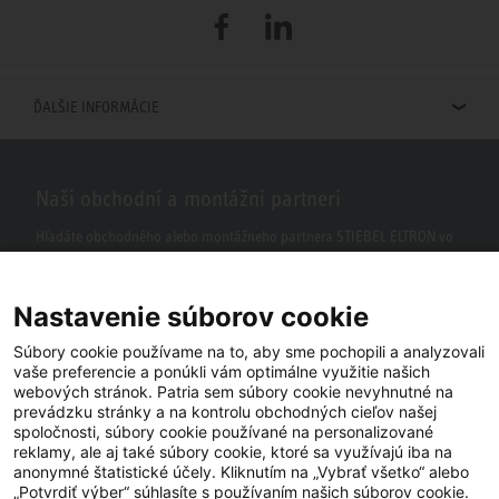
Facebook
LinkedIn
ĎALŠIE INFORMÁCIE
Naši obchodní a montážni partneri
Hľadáte obchodného alebo montážneho partnera STIEBEL ELTRON vo
vašom okolí? S našim vyhľadávačom to nie je žiaden problém.
Nastavenie súborov cookie
Súbory cookie používame na to, aby sme pochopili a analyzovali
vaše preferencie a ponúkli vám optimálne využitie našich
webových stránok. Patria sem súbory cookie nevyhnutné na
prevádzku stránky a na kontrolu obchodných cieľov našej
spoločnosti, súbory cookie používané na personalizované
reklamy, ale aj také súbory cookie, ktoré sa využívajú iba na
anonymné štatistické účely. Kliknutím na „Vybrať všetko“ alebo
Facebook
YouTube
LinkedIn
„Potvrdiť výber“ súhlasíte s používaním našich súborov cookie.