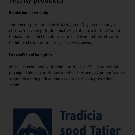
Detaily produktu
Komfortný ohrev vody
Teplú vodu potrebuje človek každý deň. S týmto nástenným
ohrievačom vody ju budete mať vždy k dispozícii. Umožňuje to
funkcia automatického dohrevu pri poklese pod požadovanú
teplotu vody, ktorou je ohrievač vody vybavený.
Ľubovoľná voľba teploty
Môžete si vybrať medzi teplotou 30 °C až 75 °C – zásobník tak
pokryje akúkoľvek požiadavku, od vlažnej vody až po horúcu. So
svojím elegantným dizajnom vás ohrievač vody presvedčí aj
zvonku.