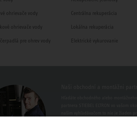
ové ohrievače vody
Centrálna rekuperácia
kové ohrievače vody
Lokálna rekuperácia
 čerpadlá pre ohrev vody
Elektrické vykurovanie
Naši obchodní a montážni part
Hľadáte obchodného alebo montážneh
partnera STIEBEL ELTRON vo vašom okol
našim vyhľadávačom to nie je žiaden p