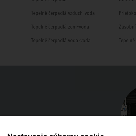
Tepelné čerpadlá vzduch-voda
Prietok
Tepelné čerpadlá zem-voda
Zásobní
Tepelné čerpadlá voda-voda
Tepelné