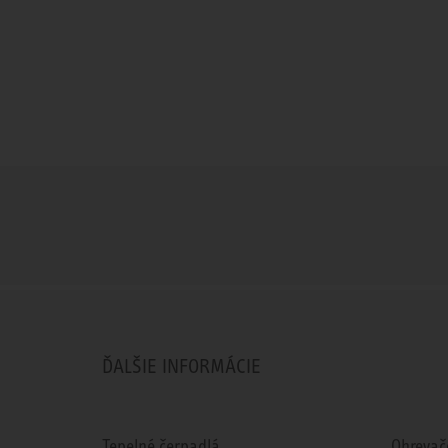
ĎALŠIE INFORMÁCIE
Tepelné čerpadlá
Ohrevač