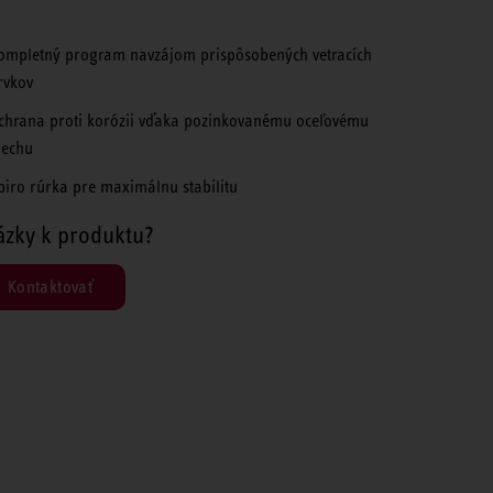
ompletný program navzájom prispôsobených vetracích
rvkov
chrana proti korózii vďaka pozinkovanému oceľovému
lechu
piro rúrka pre maximálnu stabilitu
ázky k produktu?
Kontaktovať