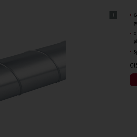
K
p
O
p
S
Ot