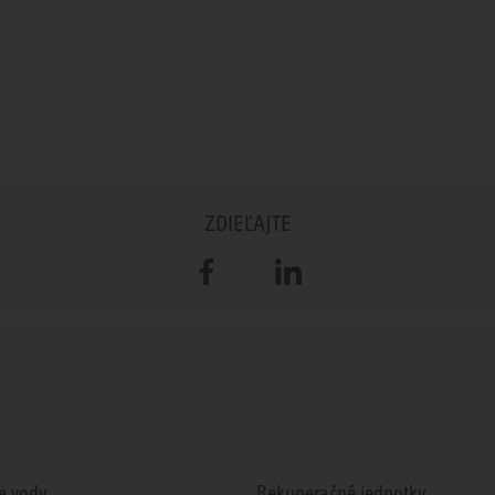
ZDIEĽAJTE
Facebook
LinkedIn
e vody
Rekuperačné jednotky