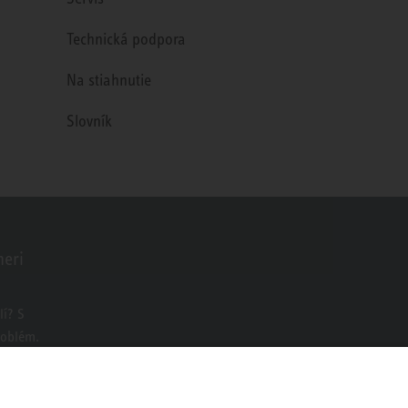
Technická podpora
Na stiahnutie
Slovník
neri
o
í? S
roblém.