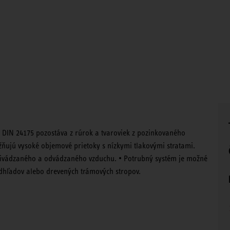
DIN 24175 pozostáva z rúrok a tvaroviek z pozinkovaného
žňujú vysoké objemové prietoky s nízkymi tlakovými stratami.
privádzaného a odvádzaného vzduchu. • Potrubný systém je možné
odhľadov alebo drevených trámových stropov.