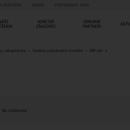
O PARTNERA
SERVIS
PARTNERSKÁ ZÓNA
NAŠE
KONCOVÍ
ODBORNÍ
AKTU
EŠENIA
ZÁKAZNÍCI
PARTNERI
y s rekuperáciou
Systémy vzduchových rozvodov
LWF 160 - 2
Na stiahnutie