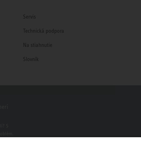
Servis
Technická podpora
Na stiahnutie
Slovník
neri
o
í? S
roblém.