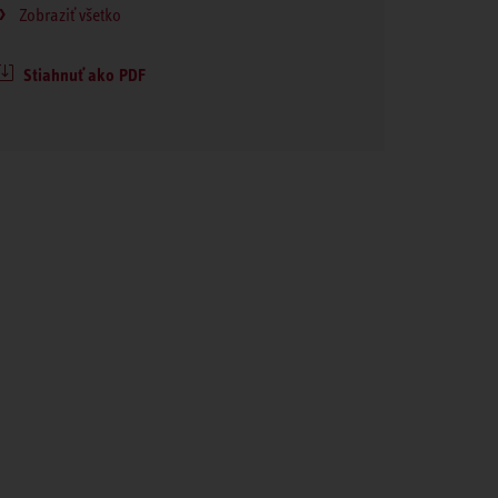
Zobraziť všetko
Stiahnuť ako PDF