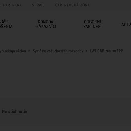
O PARTNERA
SERVIS
PARTNERSKÁ ZÓNA
NAŠE
KONCOVÍ
ODBORNÍ
AKTU
EŠENIA
ZÁKAZNÍCI
PARTNERI
y s rekuperáciou
Systémy vzduchových rozvodov
LWF DRB 200-90 EPP
Na stiahnutie