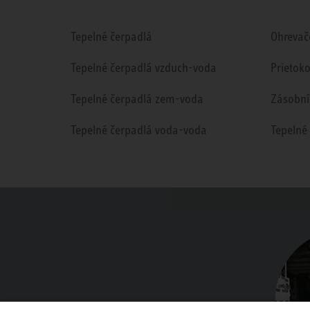
Tepelné čerpadlá
Ohrevač
Tepelné čerpadlá vzduch-voda
Prietok
Tepelné čerpadlá zem-voda
Zásobní
Tepelné čerpadlá voda-voda
Tepelné