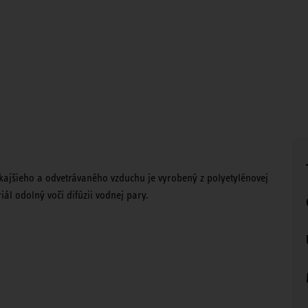
kajšieho a odvetrávaného vzduchu je vyrobený z polyetylénovej
ál odolný voči difúzii vodnej pary.