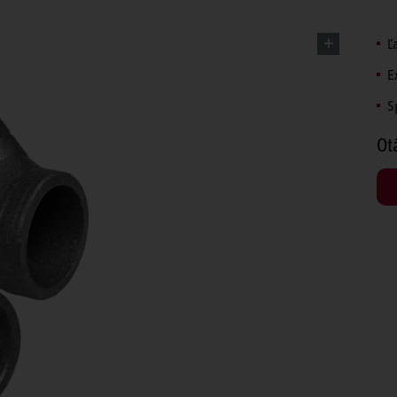
Ľ
E
S
Ot