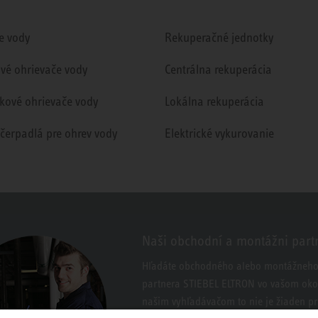
e vody
Rekuperačné jednotky
ové ohrievače vody
Centrálna rekuperácia
kové ohrievače vody
Lokálna rekuperácia
 čerpadlá pre ohrev vody
Elektrické vykurovanie
Naši obchodní a montážni part
Hľadáte obchodného alebo montážneh
partnera STIEBEL ELTRON vo vašom okol
našim vyhľadávačom to nie je žiaden p