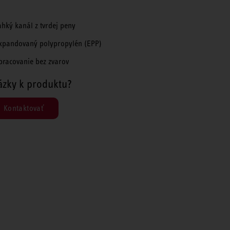
ahký kanál z tvrdej peny
xpandovaný polypropylén (EPP)
pracovanie bez zvarov
ázky k produktu?
Kontaktovať