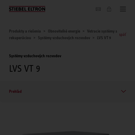
O nás
Produkty a riešenia
Obnoviteľné energie
Vetracie systémy s
späť
rekuperáciou
Systémy vzduchových rozvodov
LVS VT 9
Systémy vzduchových rozvodov
LVS VT 9
Prehľad