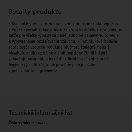
Detaily produktu
• Kompaktný vetrací rozdeľovač vzduchu má niekoľko výpustov.
• Vďaka špeciálnej konštrukcii sa vzduch rozdeľuje rovnomerne,
takže pre všetky výpusty sú dané jednotné parametre, čo vedie
k vyrovnanému rozdeľovaniu vzduchu. • Protihluková izolácia
rozdeľovača vzduchu redukuje hlučnosť. Izolačný materiál
obsahuje antibakteriálne a antifungicídne činidlá, ktoré
zabraňujú rastu húb a baktérií. • Rozdeľovač vzduchu má
hygienický certifikát, ktorý povoľuje jeho použitie
v potravinárskom priemysle.
Technický informačný list
Číslo výrobku:
234492