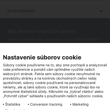
ĎALŠIE INFORMÁCIE
Naši obchodní a montážni partneri
Hľadáte obchodného alebo montážneho partnera STIEBEL ELTRON vo
vašom okolí? S našim vyhľadávačom to nie je žiaden problém.
Nastavenie súborov cookie
Súbory cookie používame na to, aby sme pochopili a analyzovali
vaše preferencie a ponúkli vám optimálne využitie našich
webových stránok. Patria sem súbory cookie nevyhnutné na
prevádzku stránky a na kontrolu obchodných cieľov našej
spoločnosti, súbory cookie používané na personalizované
reklamy, ale aj také súbory cookie, ktoré sa využívajú iba na
anonymné štatistické účely. Kliknutím na „Vybrať všetko“ alebo
Facebook
YouTube
LinkedIn
„Potvrdiť výber“ súhlasíte s používaním našich súborov cookie.
Štatistika
Conversion tracking
Marketing
Instagram