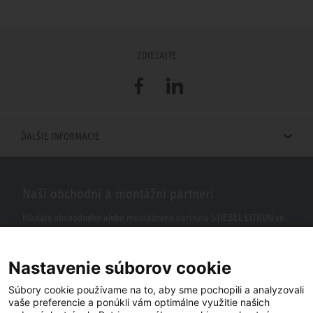
ZDIEĽAJTE
Facebook
LinkedIn
ĎALŠIE INFORMÁCIE
Naši obchodní a montážni partneri
Hľadáte obchodného alebo montážneho partnera STIEBEL ELTRON vo
vašom okolí? S našim vyhľadávačom to nie je žiaden problém.
Nastavenie súborov cookie
Súbory cookie používame na to, aby sme pochopili a analyzovali
vaše preferencie a ponúkli vám optimálne využitie našich