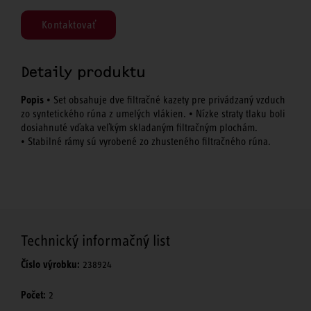
Kontaktovať
Detaily produktu
Popis
• Set obsahuje dve filtračné kazety pre privádzaný vzduch
zo syntetického rúna z umelých vlákien. • Nízke straty tlaku boli
dosiahnuté vďaka veľkým skladaným filtračným plochám.
• Stabilné rámy sú vyrobené zo zhusteného filtračného rúna.
Technický informačný list
Číslo výrobku:
238924
Počet:
2