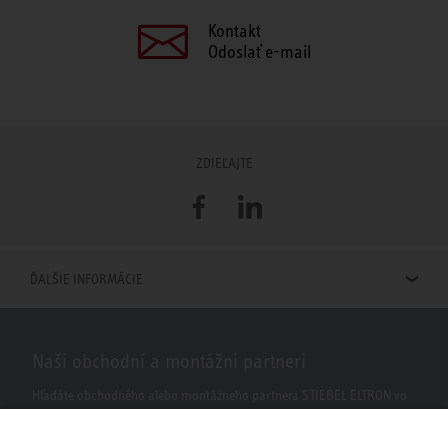
Kontakt
Odoslať e-mail
ZDIEĽAJTE
Facebook
LinkedIn
ĎALŠIE INFORMÁCIE
Naši obchodní a montážni partneri
Hľadáte obchodného alebo montážneho partnera STIEBEL ELTRON vo
vašom okolí? S našim vyhľadávačom to nie je žiaden problém.