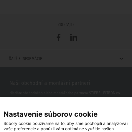
ZDIEĽAJTE
Facebook
LinkedIn
ĎALŠIE INFORMÁCIE
Naši obchodní a montážni partneri
Hľadáte obchodného alebo montážneho partnera STIEBEL ELTRON vo
vašom okolí? S našim vyhľadávačom to nie je žiaden problém.
Nastavenie súborov cookie
Súbory cookie používame na to, aby sme pochopili a analyzovali
vaše preferencie a ponúkli vám optimálne využitie našich