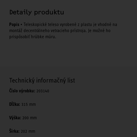
Detaily produktu
Popis
• Teleskopické teleso vyrobené z plastu je vhodné na
montáž decentrálneho vetracieho prístroja. Je možné ho
prispôsobiť hrúbke múru.
Technický informačný list
Číslo výrobku:
203140
Dĺžka:
315 mm
Výška:
200 mm
Šírka:
202 mm