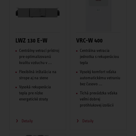
LWZ 130 E-W
VRC-W 400
Centrálny vetrací prístroj
Centrálna vetracia
pre optimalizovanú
jednotka s rekuperáciou
kvalitu vzduchu v ...
tepla
Flexibilná inštalácia na
Vysoký komfort vďaka
strope aj na stene
automatickému vetraniu
bez časovo ...
Vysoká rekuperácia
tepla pre nízke
Tichá prevádzka vďaka
energetické straty
veľmi dobrej
protihlukovej izolácii
Detaily
Detaily