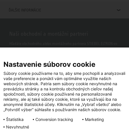
ĎALŠIE INFORMÁCIE
Naši obchodní a montážni partneri
Hľadáte obchodného alebo montážneho partnera STIEBEL ELTRON vo
vašom okolí? S našim vyhľadávačom to nie je žiaden problém.
Nastavenie súborov cookie
Súbory cookie používame na to, aby sme pochopili a analyzovali
vaše preferencie a ponúkli vám optimálne využitie našich
webových stránok. Patria sem súbory cookie nevyhnutné na
prevádzku stránky a na kontrolu obchodných cieľov našej
spoločnosti, súbory cookie používané na personalizované
reklamy, ale aj také súbory cookie, ktoré sa využívajú iba na
anonymné štatistické účely. Kliknutím na „Vybrať všetko“ alebo
Facebook
YouTube
LinkedIn
„Potvrdiť výber“ súhlasíte s používaním našich súborov cookie.
Štatistika
Conversion tracking
Marketing
Instagram
Nevyhnutné