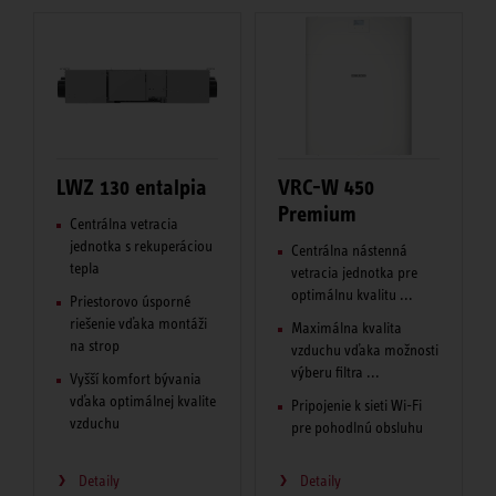
LWZ 130 entalpia
VRC-W 450
Premium
Centrálna vetracia
jednotka s rekuperáciou
Centrálna nástenná
tepla
vetracia jednotka pre
optimálnu kvalitu ...
Priestorovo úsporné
riešenie vďaka montáži
Maximálna kvalita
na strop
vzduchu vďaka možnosti
výberu filtra ...
Vyšší komfort bývania
vďaka optimálnej kvalite
Pripojenie k sieti Wi-Fi
vzduchu
pre pohodlnú obsluhu
Detaily
Detaily