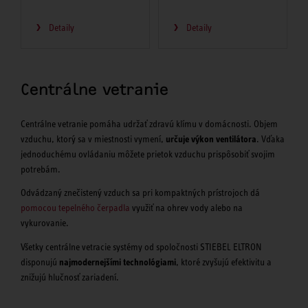
Detaily
Detaily
Centrálne vetranie
Centrálne vetranie pomáha udržať zdravú klímu v domácnosti. Objem
vzduchu, ktorý sa v miestnosti vymení,
určuje výkon ventilátora
. Vďaka
jednoduchému ovládaniu môžete prietok vzduchu prispôsobiť svojim
potrebám.
Odvádzaný znečistený vzduch sa pri kompaktných prístrojoch dá
pomocou tepelného čerpadla
využiť na ohrev vody alebo na
vykurovanie.
Všetky centrálne vetracie systémy od spoločnosti STIEBEL ELTRON
disponujú
najmodernejšími technológiami
, ktoré zvyšujú efektivitu a
znižujú hlučnosť zariadení.