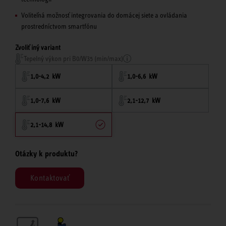
Voliteľná možnosť integrovania do domácej siete a ovládania
prostredníctvom smartfónu
Zvoliť iný variant
Tepelný výkon pri B0/W35 (min/max)
1,0-4,2 kW
1,0-6,6 kW
1,0-7,6 kW
2,1-12,7 kW
2,1-14,8 kW
Otázky k produktu?
Kontaktovať