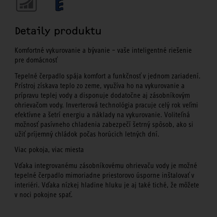
Detaily produktu
Komfortné vykurovanie a bývanie – vaše inteligentné riešenie
pre domácnosť
Tepelné čerpadlo spája komfort a funkčnosť v jednom zariadení.
Prístroj získava teplo zo zeme, využíva ho na vykurovanie a
prípravu teplej vody a disponuje dodatočne aj zásobníkovým
ohrievačom vody. Inverterová technológia pracuje celý rok veľmi
efektívne a šetrí energiu a náklady na vykurovanie. Voliteľná
možnosť pasívneho chladenia zabezpečí šetrný spôsob, ako si
užiť príjemný chládok počas horúcich letných dní.
Viac pokoja, viac miesta
Vďaka integrovanému zásobníkovému ohrievaču vody je možné
tepelné čerpadlo mimoriadne priestorovo úsporne inštalovať v
interiéri. Vďaka nízkej hladine hluku je aj také tiché, že môžete
v noci pokojne spať.