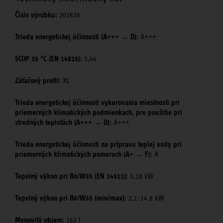
Číslo výrobku:
202626
Trieda energetickej účinnosti (A+++ → D):
A+++
SCOP 35 °C (EN 14825):
5,44
Záťažový profil:
XL
Trieda energetickej účinnosti vykurovania miestnosti pri
priemerných klimatických podmienkach, pre použitie pri
stredných teplotách (A+++ → D):
A+++
Trieda energetickej účinnosti na prípravu teplej vody pri
priemerných klimatických pomeroch (A+ → F):
A
Tepelný výkon pri B0/W35 (EN 14511):
5,18 kW
Tepelný výkon pri B0/W35 (min/max):
2,1-14,8 kW
Menovitý objem:
162 l