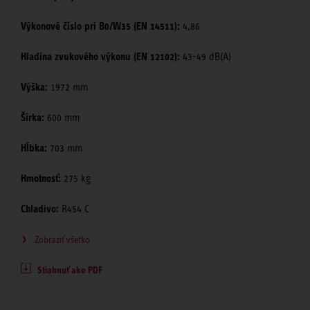
Výkonové číslo pri B0/W35 (EN 14511):
4,86
Hladina zvukového výkonu (EN 12102):
43-49 dB(A)
Výška:
1972 mm
Šírka:
600 mm
Hĺbka:
703 mm
Hmotnosť:
275 kg
Chladivo:
R454 C
Zobraziť všetko
Stiahnuť ako PDF