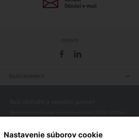
Odoslať e-mail
ZDIEĽAJTE
Facebook
LinkedIn
ĎALŠIE INFORMÁCIE
Naši obchodní a montážni partneri
Hľadáte obchodného alebo montážneho partnera STIEBEL ELTRON vo
vašom okolí? S našim vyhľadávačom to nie je žiaden problém.
Nastavenie súborov cookie