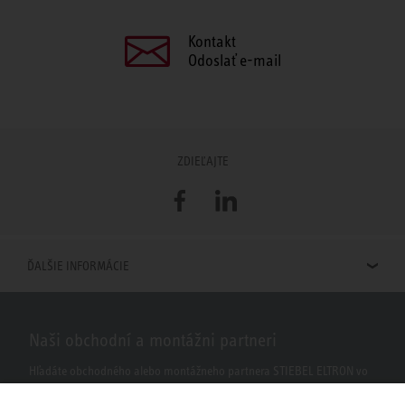
Kontakt
Odoslať e-mail
ZDIEĽAJTE
Facebook
LinkedIn
ĎALŠIE INFORMÁCIE
Naši obchodní a montážni partneri
Hľadáte obchodného alebo montážneho partnera STIEBEL ELTRON vo
vašom okolí? S našim vyhľadávačom to nie je žiaden problém.