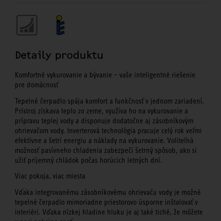
Detaily produktu
Komfortné vykurovanie a bývanie – vaše inteligentné riešenie
pre domácnosť
Tepelné čerpadlo spája komfort a funkčnosť v jednom zariadení.
Prístroj získava teplo zo zeme, využíva ho na vykurovanie a
prípravu teplej vody a disponuje dodatočne aj zásobníkovým
ohrievačom vody. Inverterová technológia pracuje celý rok veľmi
efektívne a šetrí energiu a náklady na vykurovanie. Voliteľná
možnosť pasívneho chladenia zabezpečí šetrný spôsob, ako si
užiť príjemný chládok počas horúcich letných dní.
Viac pokoja, viac miesta
Vďaka integrovanému zásobníkovému ohrievaču vody je možné
tepelné čerpadlo mimoriadne priestorovo úsporne inštalovať v
interiéri. Vďaka nízkej hladine hluku je aj také tiché, že môžete