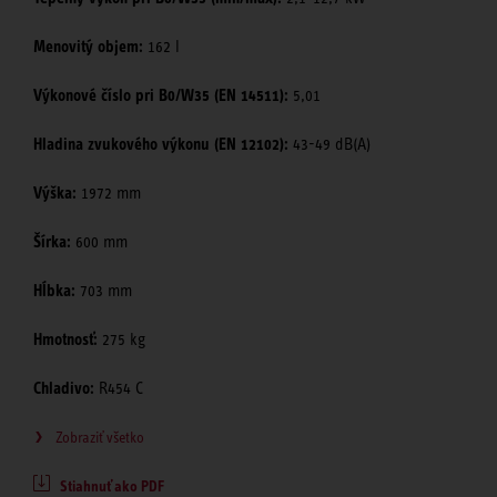
Menovitý objem:
162 l
Výkonové číslo pri B0/W35 (EN 14511):
5,01
Hladina zvukového výkonu (EN 12102):
43-49 dB(A)
Výška:
1972 mm
Šírka:
600 mm
Hĺbka:
703 mm
Hmotnosť:
275 kg
Chladivo:
R454 C
Zobraziť všetko
Stiahnuť ako PDF