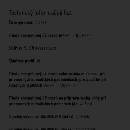
Technický informačný list
Číslo výrobku:
202625
Trieda energetickej účinnosti (A+++ → D):
A+++
SCOP 35 °C (EN 14825):
5,59
Záťažový profil:
XL
Trieda energetickej účinnosti vykurovania miestnosti pri
priemerných klimatických podmienkach, pre použitie pri
stredných teplotách (A+++ → D):
A+++
Trieda energetickej účinnosti na prípravu teplej vody pri
priemerných klimatických pomeroch (A+ → F):
A
Tepelný výkon pri B0/W35 (EN 14511):
4,19 kW
Tepelný výkon pri B0/W35 (min/max):
2,1-12,7 kW