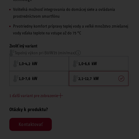
Voliteľná možnosť integrovania do domácej siete a ovládania
prostredníctvom smartfónu
Prvotriedny komfort prípravy teplej vody a veľké množstvo zmiešanej
vody vďaka teplote na vstupe až do 75 °C
Zvoliť iný variant
Tepelný výkon pri B0/W35 (min/max)
1,0-4,2 kW
1,0-6,6 kW
1,0-7,6 kW
2,1-12,7 kW
1 ďalší variant pre zobrazenie
Otázky k produktu?
Kontaktovať