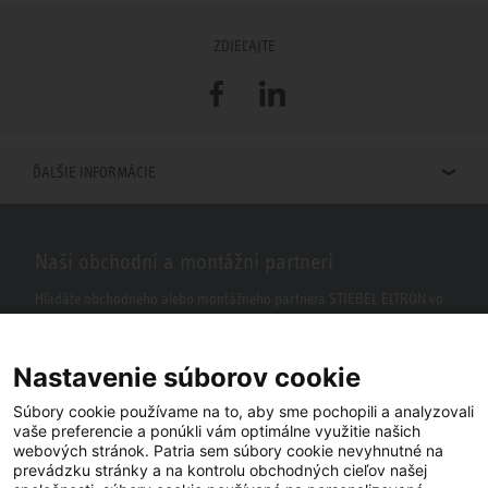
ZDIEĽAJTE
Facebook
LinkedIn
ĎALŠIE INFORMÁCIE
Naši obchodní a montážni partneri
Hľadáte obchodného alebo montážneho partnera STIEBEL ELTRON vo
vašom okolí? S našim vyhľadávačom to nie je žiaden problém.
Nastavenie súborov cookie
Súbory cookie používame na to, aby sme pochopili a analyzovali
vaše preferencie a ponúkli vám optimálne využitie našich
webových stránok. Patria sem súbory cookie nevyhnutné na
prevádzku stránky a na kontrolu obchodných cieľov našej