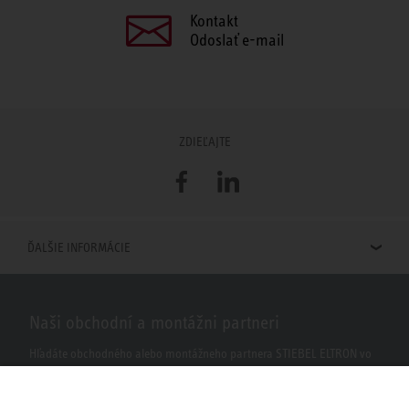
Kontakt
Odoslať e-mail
ZDIEĽAJTE
Facebook
LinkedIn
ĎALŠIE INFORMÁCIE
Naši obchodní a montážni partneri
Hľadáte obchodného alebo montážneho partnera STIEBEL ELTRON vo
vašom okolí? S našim vyhľadávačom to nie je žiaden problém.