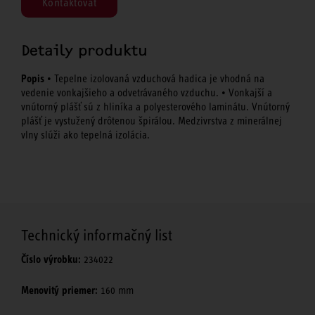
Kontaktovať
Detaily produktu
Popis
• Tepelne izolovaná vzduchová hadica je vhodná na
vedenie vonkajšieho a odvetrávaného vzduchu. • Vonkajší a
vnútorný plášť sú z hliníka a polyesterového laminátu. Vnútorný
plášť je vystužený drôtenou špirálou. Medzivrstva z minerálnej
vlny slúži ako tepelná izolácia.
Technický informačný list
Číslo výrobku:
234022
Menovitý priemer:
160 mm