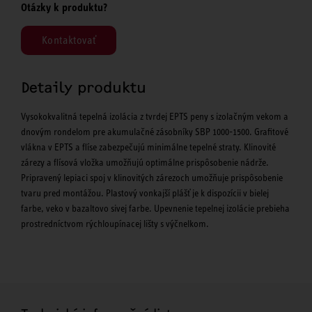
Otázky k produktu?
Kontaktovať
Detaily produktu
Vysokokvalitná tepelná izolácia z tvrdej EPTS peny s izolačným vekom a
dnovým rondelom pre akumulačné zásobníky SBP 1000-1500. Grafitové
vlákna v EPTS a flíse zabezpečujú minimálne tepelné straty. Klinovité
zárezy a flísová vložka umožňujú optimálne prispôsobenie nádrže.
Pripravený lepiaci spoj v klinovitých zárezoch umožňuje prispôsobenie
tvaru pred montážou. Plastový vonkajší plášť je k dispozícii v bielej
farbe, veko v bazaltovo sivej farbe. Upevnenie tepelnej izolácie prebieha
prostredníctvom rýchloupínacej lišty s výčnelkom.