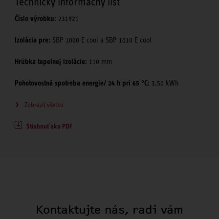
Technický informačný list
Číslo výrobku:
231921
Izolácia pre:
SBP 1000 E cool a SBP 1010 E cool
Hrúbka tepelnej izolácie:
110 mm
Pohotovostná spotreba energie/ 24 h pri 65 °C:
3,50 kWh
Zobraziť všetko
Stiahnuť ako PDF
Kontaktujte nás, radi vám