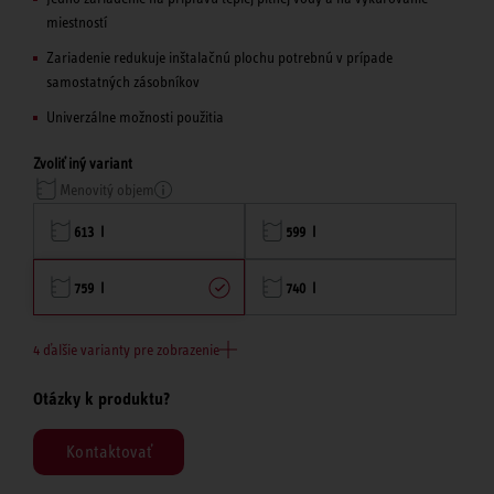
miestností
Zariadenie redukuje inštalačnú plochu potrebnú v prípade
samostatných zásobníkov
Univerzálne možnosti použitia
Zvoliť iný variant
Menovitý objem
613 l
599 l
759 l
740 l
4 ďalšie varianty pre zobrazenie
Otázky k produktu?
Kontaktovať