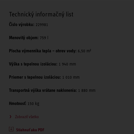
Technický informačný list
Číslo výrobku:
229981
Menovitý objem:
759 l
Plocha výmenníka tepla – ohrev vody:
6,50 m²
Výška s tepelnou izoláciou:
1 940 mm
Priemer s tepelnou izoláciou:
1 010 mm
Transportná výška vrátane naklonenia:
1 880 mm
Hmotnosť:
150 kg
Zobraziť všetko
Stiahnuť ako PDF