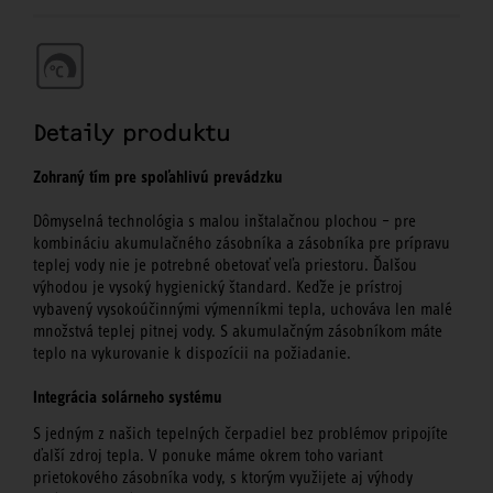
Detaily produktu
Zohraný tím pre spoľahlivú prevádzku
Dômyselná technológia s malou inštalačnou plochou – pre
kombináciu akumulačného zásobníka a zásobníka pre prípravu
teplej vody nie je potrebné obetovať veľa priestoru. Ďalšou
výhodou je vysoký hygienický štandard. Keďže je prístroj
vybavený vysokoúčinnými výmenníkmi tepla, uchováva len malé
množstvá teplej pitnej vody. S akumulačným zásobníkom máte
teplo na vykurovanie k dispozícii na požiadanie.
Integrácia solárneho systému
S jedným z našich tepelných čerpadiel bez problémov pripojíte
ďalší zdroj tepla. V ponuke máme okrem toho variant
prietokového zásobníka vody, s ktorým využijete aj výhody