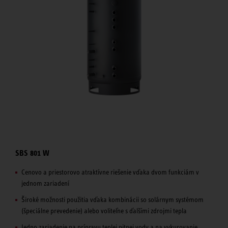
SBS 801 W
Cenovo a priestorovo atraktívne riešenie vďaka dvom funkciám v
jednom zariadení
Široké možnosti použitia vďaka kombinácii so solárnym systémom
(špeciálne prevedenie) alebo voliteľne s ďalšími zdrojmi tepla
Jedno zariadenie na prípravu teplej pitnej vody a na vykurovanie