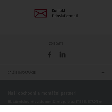
Kontakt
Odoslať e-mail
ZDIEĽAJTE
Facebook
LinkedIn
ĎALŠIE INFORMÁCIE
Naši obchodní a montážni partneri
Hľadáte obchodného alebo montážneho partnera STIEBEL ELTRON vo
vašom okolí? S našim vyhľadávačom to nie je žiaden problém.