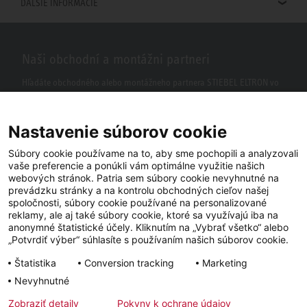
ĎALŠIE INFORMÁCIE
Naši obchodní a montážni partneri
Hľadáte obchodného alebo montážneho partnera STIEBEL ELTRON vo
vašom okolí? S našim vyhľadávačom to nie je žiaden problém.
Nastavenie súborov cookie
Súbory cookie používame na to, aby sme pochopili a analyzovali
vaše preferencie a ponúkli vám optimálne využitie našich
webových stránok. Patria sem súbory cookie nevyhnutné na
prevádzku stránky a na kontrolu obchodných cieľov našej
spoločnosti, súbory cookie používané na personalizované
reklamy, ale aj také súbory cookie, ktoré sa využívajú iba na
anonymné štatistické účely. Kliknutím na „Vybrať všetko“ alebo
Facebook
YouTube
LinkedIn
„Potvrdiť výber“ súhlasíte s používaním našich súborov cookie.
Štatistika
Conversion tracking
Marketing
Instagram
Nevyhnutné
Zobraziť detaily
Pokyny k ochrane údajov