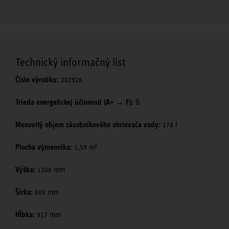
Technický informačný list
Číslo výrobku:
202926
Trieda energetickej účinnosti (A+ → F):
B
Menovitý objem zásobníkového ohrievača vody:
178 l
Plocha výmenníka:
1,59 m²
Výška:
1300 mm
Šírka:
605 mm
Hĺbka:
917 mm