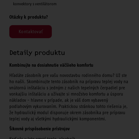
konvektory s ventilátorom­­
Otázky k produktu?
Kontaktovať
Detaily produktu
Kombinujte na dosiahnutie väčšieho komfortu
Hľadáte zásobník pre vašu novostavbu rodinného domu? Už ste
ho našli. Skombinujte tento zásobník na prípravu teplej vody na
vnútornú inštaláciu s jedným z našich tepelných čerpadiel pre
vonkajšiu inštaláciu a užívajte si množstvo komfortu a úsporu
nákladov – hlavne v prípade, ak je váš dom vybavený
podlahovým vykurovaním. Praktickou stránkou tohto riešenia je,
že hydraulický modul disponuje okrem zásobníka pre prípravu
teplej vody aj všetkými hydraulickými komponentmi.
Šikovné prispôsobenie prístrojov
Keď vás v lete omrzí teplo, zásobník