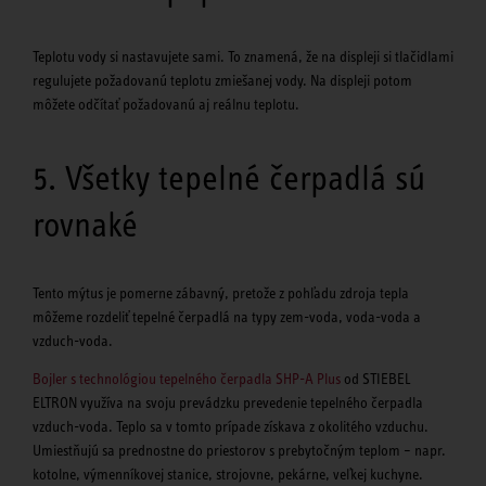
Teplotu vody si nastavujete sami. To znamená, že na displeji si tlačidlami
regulujete požadovanú teplotu zmiešanej vody. Na displeji potom
môžete odčítať požadovanú aj reálnu teplotu.
5. Všetky tepelné čerpadlá sú
rovnaké
Tento mýtus je pomerne zábavný, pretože z pohľadu zdroja tepla
môžeme rozdeliť tepelné čerpadlá na typy zem-voda, voda-voda a
vzduch-voda.
Bojler s technológiou tepelného čerpadla SHP-A Plus
od STIEBEL
ELTRON využíva na svoju prevádzku prevedenie tepelného čerpadla
vzduch-voda. Teplo sa v tomto prípade získava z okolitého vzduchu.
Umiestňujú sa prednostne do priestorov s prebytočným teplom – napr.
kotolne, výmenníkovej stanice, strojovne, pekárne, veľkej kuchyne.