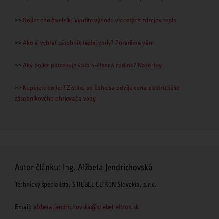
>>
Bojler obojživelník: Využite výhodu viacerých zdrojov tepla
>>
Ako si vybrať zásobník teplej vody? Poradíme vám
>>
Aký bojler potrebuje vaša 4-členná rodina? Naše tipy
>>
Kupujete bojler? Zistite, od čoho sa odvíja cena elektrického
zásobníkového ohrievača vody
Autor článku: Ing. Alžbeta Jendrichovská
Technický špecialista, STIEBEL ELTRON Slovakia, s.r.o.
Email:
alzbeta.jendrichovska@stiebel-eltron.sk