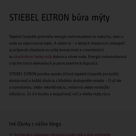
STIEBEL ELTRON búra mýty
Tepelné čerpadlo premieňa energiu nahromadenú vo vzduchu, zemi a
vode na vykurovacie teplo. A nielen to – v letných mesiacoch zabezpečí
aj príjemné chladenie vo vašej domácnosti a v kombinácii
so
zásobníkom teplej vody
dokonca ohrev vody. Energia nakumulovaná
v týchto troch elementoch je permanentne k dispozícii.
STIEBEL ELTRON ponúka vysoko účinné tepelné čerpadlá pre každú
domácnosť a každú situáciu z hľadiska dostupného miesta – či už ide
o novostavbu, alebo rekonštrukciu, vnútornú alebo vonkajšiu
inštaláciu. Za ich kvalitu a bezpečnosť ručí a všetky mýty rúca.
Iné články z nášho blogu
>>
Sprievodca nákupom ohrievača vody nad a pod umývadlo