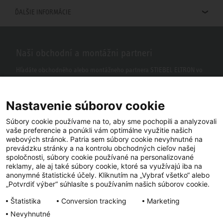
ĎALŠIE INFORMÁCIE
Naši obchodní a montážni partneri
Hľadáte obchodného alebo montážneho partnera STIEBEL ELTRON vo
vašom okolí? S našim vyhľadávačom to nie je žiaden problém.
Nastavenie súborov cookie
Súbory cookie používame na to, aby sme pochopili a analyzovali
vaše preferencie a ponúkli vám optimálne využitie našich
webových stránok. Patria sem súbory cookie nevyhnutné na
prevádzku stránky a na kontrolu obchodných cieľov našej
spoločnosti, súbory cookie používané na personalizované
reklamy, ale aj také súbory cookie, ktoré sa využívajú iba na
anonymné štatistické účely. Kliknutím na „Vybrať všetko“ alebo
Facebook
YouTube
LinkedIn
„Potvrdiť výber“ súhlasíte s používaním našich súborov cookie.
Štatistika
Conversion tracking
Marketing
Instagram
Nevyhnutné