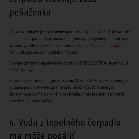
peňaženku
Ak sa rozhodujete pre zariadenie na ohrev vody, je možné, že obstaranie
tepelného čerpadla pre prípravu teplej vody patrí k jednej z najdrahších
variantov. Dôležité je však uvedomiť si, že
bojler s tepelným čerpadlom
vám vráti peniaze z dlhodobého hľadiska.
Energetický faktor tepelných čerpadiel od STIEBEL ELTRON sa pohybuje
medzi 3,0 – 4,2.
Spotreba elektrickej energie je teda iba 33 % až 23 % z celkovej energie
dodanej pre ohrev vody. Znamená to, že 67 % až 77 % energie
získavame zadarmo z okolitého prostredia. Preto je vrátenie prvotnej
investície iba otázkou času.
4. Voda z tepelného čerpadla
ma môže popáliť