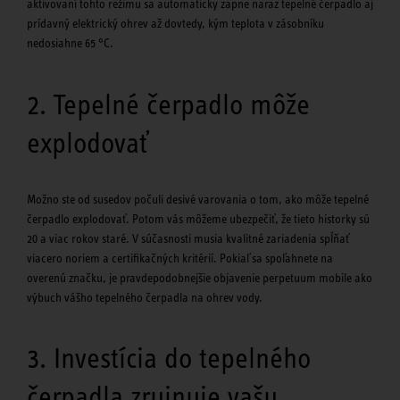
aktivovaní tohto režimu sa automaticky zapne naraz tepelné čerpadlo aj
prídavný elektrický ohrev až dovtedy, kým teplota v zásobníku
nedosiahne 65 °C.
2. Tepelné čerpadlo môže
explodovať
Možno ste od susedov počuli desivé varovania o tom, ako môže tepelné
čerpadlo explodovať. Potom vás môžeme ubezpečiť, že tieto historky sú
20 a viac rokov staré. V súčasnosti musia kvalitné zariadenia spĺňať
viacero noriem a certifikačných kritérií. Pokiaľ sa spoľahnete na
overenú značku, je pravdepodobnejšie objavenie perpetuum mobile ako
výbuch vášho tepelného čerpadla na ohrev vody.
3. Investícia do tepelného
čerpadla zruinuje vašu