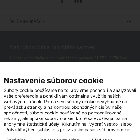
ĎALŠIE INFORMÁCIE
Naši obchodní a montážni partneri
Hľadáte obchodného alebo montážneho partnera STIEBEL ELTRON vo
vašom okolí? S našim vyhľadávačom to nie je žiaden problém.
Nastavenie súborov cookie
Súbory cookie používame na to, aby sme pochopili a analyzovali
vaše preferencie a ponúkli vám optimálne využitie našich
webových stránok. Patria sem súbory cookie nevyhnutné na
prevádzku stránky a na kontrolu obchodných cieľov našej
spoločnosti, súbory cookie používané na personalizované
reklamy, ale aj také súbory cookie, ktoré sa využívajú iba na
anonymné štatistické účely. Kliknutím na „Vybrať všetko“ alebo
Facebook
YouTube
LinkedIn
„Potvrdiť výber“ súhlasíte s používaním našich súborov cookie.