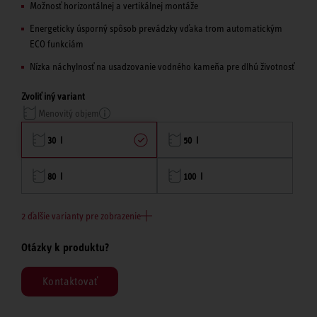
Možnosť horizontálnej a vertikálnej montáže
Energeticky úsporný spôsob prevádzky vďaka trom automatickým
ECO funkciám
Nízka náchylnosť na usadzovanie vodného kameňa pre dlhú životnosť
Zvoliť iný variant
Menovitý objem
30 l
50 l
80 l
100 l
2 ďalšie varianty pre zobrazenie
Otázky k produktu?
Kontaktovať