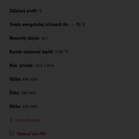
Záťažový profil:
S
Trieda energetickej účinnosti (A+ → F):
B
Menovitý objem:
30 l
Rozsah nastavení teplôt:
7-85 °C
Max. prietok:
23.5 l/min
Výška:
696 mm
Šírka:
380 mm
Hĺbka:
392 mm
Zobraziť všetko
Stiahnuť ako PDF