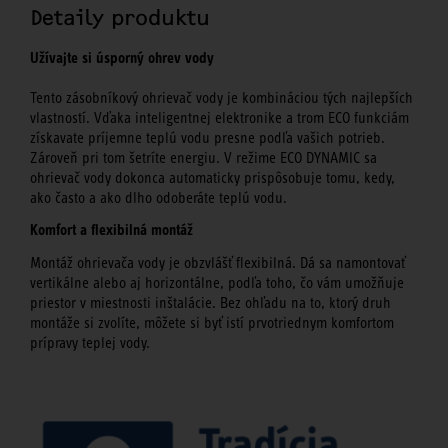
Detaily produktu
Užívajte si úsporný ohrev vody
Tento zásobníkový ohrievač vody je kombináciou tých najlepších
vlastností. Vďaka inteligentnej elektronike a trom ECO funkciám
získavate príjemne teplú vodu presne podľa vašich potrieb.
Zároveň pri tom šetríte energiu. V režime ECO DYNAMIC sa
ohrievač vody dokonca automaticky prispôsobuje tomu, kedy,
ako často a ako dlho odoberáte teplú vodu.
Komfort a flexibilná montáž
Montáž ohrievača vody je obzvlášť flexibilná. Dá sa namontovať
vertikálne alebo aj horizontálne, podľa toho, čo vám umožňuje
priestor v miestnosti inštalácie. Bez ohľadu na to, ktorý druh
montáže si zvolíte, môžete si byť istí prvotriednym komfortom
prípravy teplej vody.