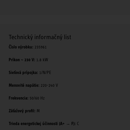
Technický informačný list
Číslo výrobku:
235961
Príkon ~ 230 V:
1.8 kW
Sieťová prípojka:
1/N/PE
Menovité napätie:
220-240 V
Frekvencia:
50/60 Hz
Záťažový profil:
M
Trieda energetickej účinnosti (A+ → F):
C