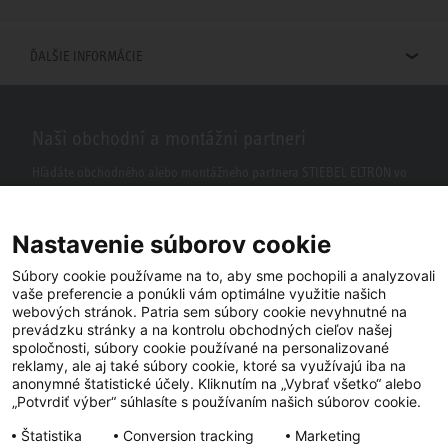
ĎALŠIE INFORMÁCIE
Naši obchodní a montážni partneri
Hľadáte obchodného alebo montážneho partnera STIEBEL ELTRON vo
vašom okolí? S našim vyhľadávačom to nie je žiaden problém.
Nastavenie súborov cookie
Súbory cookie používame na to, aby sme pochopili a analyzovali
vaše preferencie a ponúkli vám optimálne využitie našich
webových stránok. Patria sem súbory cookie nevyhnutné na
prevádzku stránky a na kontrolu obchodných cieľov našej
spoločnosti, súbory cookie používané na personalizované
reklamy, ale aj také súbory cookie, ktoré sa využívajú iba na
anonymné štatistické účely. Kliknutím na „Vybrať všetko“ alebo
Facebook
YouTube
LinkedIn
„Potvrdiť výber“ súhlasíte s používaním našich súborov cookie.
Štatistika
Conversion tracking
Marketing
Instagram