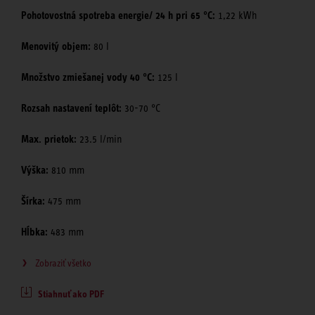
Pohotovostná spotreba energie/ 24 h pri 65 °C:
1,22 kWh
Menovitý objem:
80 l
Množstvo zmiešanej vody 40 °C:
125 l
Rozsah nastavení teplôt:
30-70 °C
Max. prietok:
23.5 l/min
Výška:
810 mm
Šírka:
475 mm
Hĺbka:
483 mm
Zobraziť všetko
Stiahnuť ako PDF