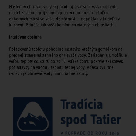
Nástenný ohrievač vody si poradí aj s väčšími výzvami: tento
model zásobuje príjemne teplou vodou hneď niekoľko
odberných miest vo vašej domácnosti – napríklad v kúpeľni a
kuchyni. Prináša tak vyšší komfort vo viacerých oblastiach.
Intuitívna obsluha
Požadovanú teplotu pohodlne nastavíte otočným gombíkom na
prednej strane nástenného ohrievača vody. Zariadenie umožňuje
voľbu teploty od 30 °C do 70 °C, vďaka čomu pokryje akékoľvek
požiadavky na vhodnú teplotu teplej vody. Vďaka kvalitnej
izolácii je ohrievač vody mimoriadne šetrný.