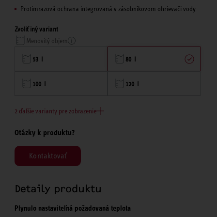
Protimrazová ochrana integrovaná v zásobníkovom ohrievači vody
Zvoliť iný variant
Menovitý objem
53 l
80 l
100 l
120 l
2 ďalšie varianty pre zobrazenie
Otázky k produktu?
Kontaktovať
Detaily produktu
Plynulo nastaviteľná požadovaná teplota