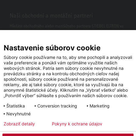
Naši obchodní a montážni partneri
Hľadáte obchodného alebo montážneho partnera STIEBEL ELTRON vo
vašom okolí? S našim vyhľadávačom to nie je žiaden problém.
Nastavenie súborov cookie
Súbory cookie používame na to, aby sme pochopili a analyzovali
vaše preferencie a ponúkli vám optimálne využitie našich
webových stránok. Patria sem súbory cookie nevyhnutné na
prevádzku stránky a na kontrolu obchodných cieľov našej
spoločnosti, súbory cookie používané na personalizované
reklamy, ale aj také súbory cookie, ktoré sa využívajú iba na
anonymné štatistické účely. Kliknutím na „Vybrať všetko“ alebo
Facebook
YouTube
LinkedIn
„Potvrdiť výber“ súhlasíte s používaním našich súborov cookie.
Štatistika
Conversion tracking
Marketing
Instagram
Nevyhnutné
Zobraziť detaily
Pokyny k ochrane údajov
Impressum
Ochrana osobných údajov
Newsletter