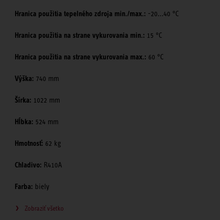
Hranica použitia tepelného zdroja min./max.:
-20...40 °C
Hranica použitia na strane vykurovania min.:
15 °C
Hranica použitia na strane vykurovania max.:
60 °C
Výška:
740 mm
Šírka:
1022 mm
Hĺbka:
524 mm
Hmotnosť:
62 kg
Chladivo:
R410A
Farba:
biely
Zobraziť všetko