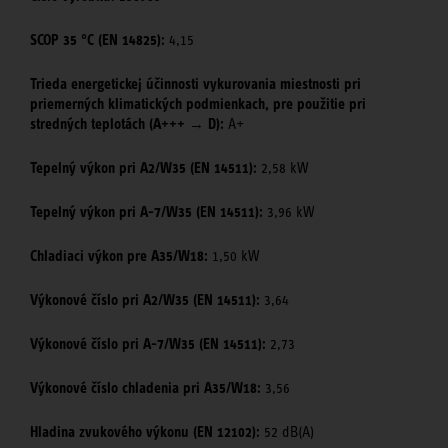
SCOP 35 °C (EN 14825):
4,15
Trieda energetickej účinnosti vykurovania miestnosti pri
priemerných klimatických podmienkach, pre použitie pri
stredných teplotách (A+++ → D):
A+
Tepelný výkon pri A2/W35 (EN 14511):
2,58 kW
Tepelný výkon pri A-7/W35 (EN 14511):
3,96 kW
Chladiaci výkon pre A35/W18:
1,50 kW
Výkonové číslo pri A2/W35 (EN 14511):
3,64
Výkonové číslo pri A-7/W35 (EN 14511):
2,73
Výkonové číslo chladenia pri A35/W18:
3,56
Hladina zvukového výkonu (EN 12102):
52 dB(A)