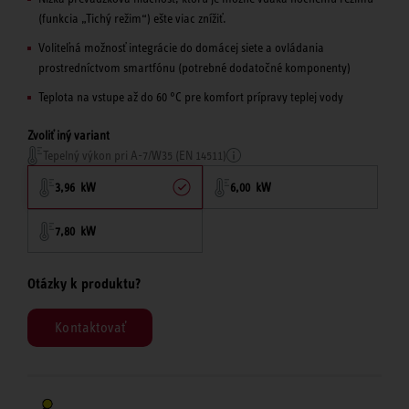
(funkcia „Tichý režim“­) ešte viac znížiť.
Voliteľná možnosť integrácie do domácej siete a ovládania
prostredníctvom smartfónu (potrebné dodatočné komponenty­)
Teplota na vstupe až do 60 °C pre komfort prípravy teplej vody
Zvoliť iný variant
Tepelný výkon pri A-7/W35 (EN 14511)
3,96 kW
6,00 kW
7,80 kW
Otázky k produktu?
Kontaktovať