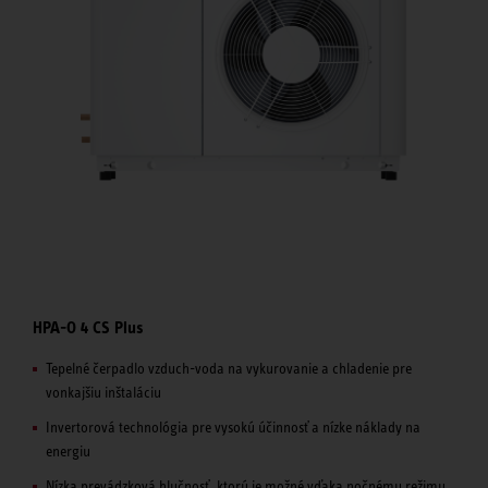
HPA-O 4 CS Plus
Tepelné čerpadlo vzduch-voda na vykurovanie a chladenie pre
vonkajšiu inštaláciu
Invertorová technológia pre vysokú účinnosť a nízke náklady na
energiu
Nízka prevádzková hlučnosť, ktorú je možné vďaka nočnému režimu