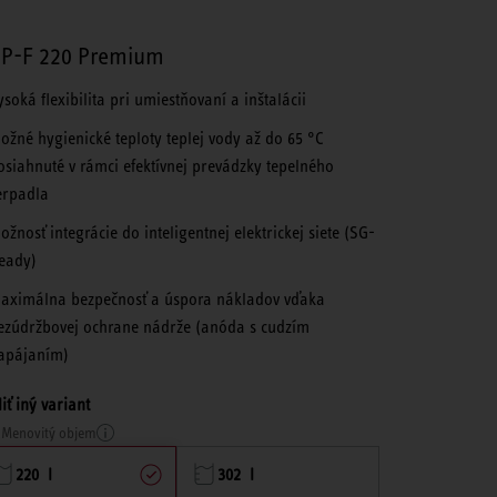
P-F 220 Premium
ysoká flexibilita pri umiestňovaní a inštalácii
ožné hygienické teploty teplej vody až do 65 °C
osiahnuté v rámci efektívnej prevádzky tepelného
erpadla
ožnosť integrácie do inteligentnej elektrickej siete (SG-
eady)
aximálna bezpečnosť a úspora nákladov vďaka
ezúdržbovej ochrane nádrže (anóda s cudzím
apájaním)
iť iný variant
Menovitý objem
220 l
302 l