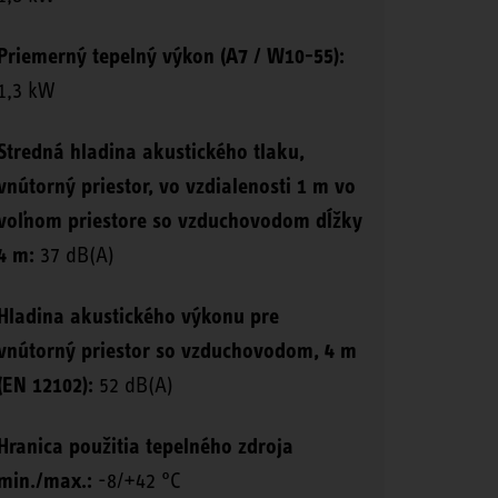
Priemerný tepelný výkon (A7 / W10-55):
1,3 kW
Stredná hladina akustického tlaku,
vnútorný priestor, vo vzdialenosti 1 m vo
voľnom priestore so vzduchovodom dĺžky
4 m:
37 dB(A)
Hladina akustického výkonu pre
vnútorný priestor so vzduchovodom, 4 m
(EN 12102):
52 dB(A)
Hranica použitia tepelného zdroja
min./max.:
-8/+42 °C