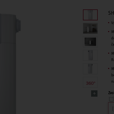
SH
V
M
d
č
M
R
M
b
n
360°
Zvol