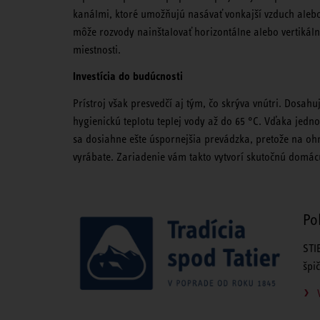
kanálmi, ktoré umožňujú nasávať vonkajší vzduch alebo
môže rozvody nainštalovať horizontálne alebo vertikálne
miestnosti.
Investícia do budúcnosti
Prístroj však presvedčí aj tým, čo skrýva vnútri. Dosah
hygienickú teplotu teplej vody až do 65 °C. Vďaka jed
sa dosiahne ešte úspornejšia prevádzka, pretože na ohre
vyrábate. Zariadenie vám takto vytvorí skutočnú domá
Po
STI
špi