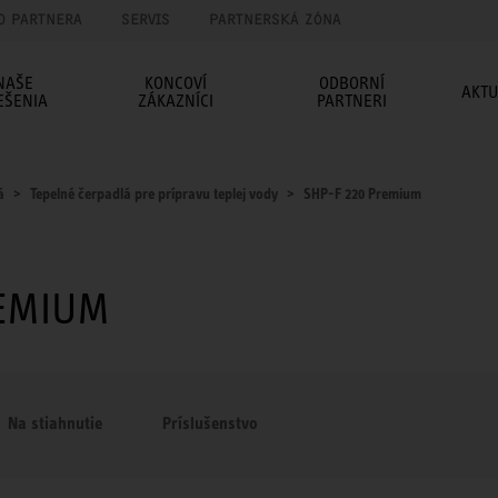
O PARTNERA
SERVIS
PARTNERSKÁ ZÓNA
NAŠE
KONCOVÍ
ODBORNÍ
AKTU
EŠENIA
ZÁKAZNÍCI
PARTNERI
á
Tepelné čerpadlá pre prípravu teplej vody
SHP-F 220 Premium
REMIUM
Na stiahnutie
Príslušenstvo