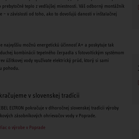
 prebytočné teplo z vedľajšej miestnosti. Váš odborný montážnik
 – v závislosti od toho, ako to dovoľujú danosti v inštalačnej
uje najvyššiu možnú energetickú účinnosť A+ a poskytuje tak
noduchej kombinácii tepelného čerpadla s fotovoltickým systémom
v úžitkovej vody využívate elektrický prúd, ktorý si sami
cu pohodu.
kračujeme v slovenskej tradícii
EBEL ELTRON pokračuje v dlhoročnej slovenskej tradícii výroby
čkových zásobníkových ohrievačov vody v Poprade.
Viac o výrobe v Poprade