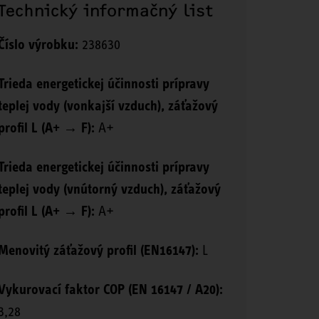
Technický informačný list
Číslo výrobku:
238630
Trieda energetickej účinnosti prípravy
teplej vody (vonkajší vzduch), záťažový
profil L (A+ → F):
A+
Trieda energetickej účinnosti prípravy
teplej vody (vnútorný vzduch), záťažový
profil L (A+ → F):
A+
Menovitý záťažový profil (EN16147):
L
Vykurovací faktor COP (EN 16147 / A20):
3,28