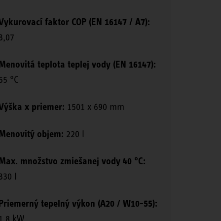
Vykurovací faktor COP (EN 16147 / A7):
3,07
Menovitá teplota teplej vody (EN 16147):
55 °C
Výška x priemer:
1501 x 690 mm
Menovitý objem:
220 l
Max. množstvo zmiešanej vody 40 °C:
330 l
Priemerný tepelný výkon (A20 / W10-55):
1,8 kW