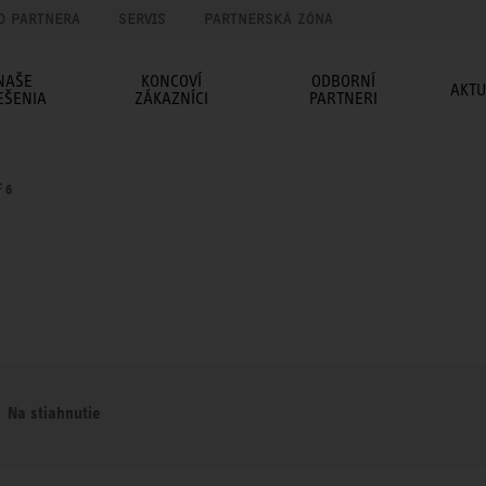
O PARTNERA
SERVIS
PARTNERSKÁ ZÓNA
NAŠE
KONCOVÍ
ODBORNÍ
AKTU
EŠENIA
ZÁKAZNÍCI
PARTNERI
F 6
Na stiahnutie