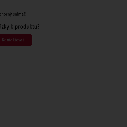
onorný snímač
ázky k produktu?
Kontaktovať