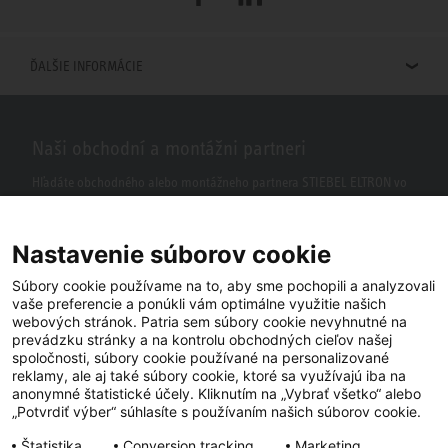
ĎALŠIE INFORMÁCIE
Naši obchodní a montážni partneri
Hľadáte obchodného alebo montážneho partnera STIEBEL ELTRON vo
vašom okolí? S našim vyhľadávačom to nie je žiaden problém.
Nastavenie súborov cookie
Súbory cookie používame na to, aby sme pochopili a analyzovali
vaše preferencie a ponúkli vám optimálne využitie našich
webových stránok. Patria sem súbory cookie nevyhnutné na
prevádzku stránky a na kontrolu obchodných cieľov našej
spoločnosti, súbory cookie používané na personalizované
reklamy, ale aj také súbory cookie, ktoré sa využívajú iba na
anonymné štatistické účely. Kliknutím na „Vybrať všetko“ alebo
Facebook
YouTube
LinkedIn
„Potvrdiť výber“ súhlasíte s používaním našich súborov cookie.
Štatistika
Conversion tracking
Marketing