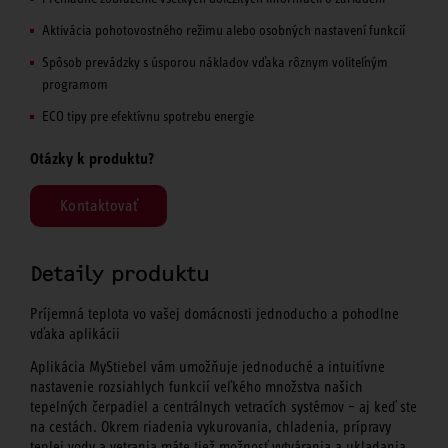
Aktivácia pohotovostného režimu alebo osobných nastavení funkcií
Spôsob prevádzky s úsporou nákladov vďaka rôznym voliteľným
programom
ECO tipy pre efektívnu spotrebu energie
Otázky k produktu?
Kontaktovať
Detaily produktu
Príjemná teplota vo vašej domácnosti jednoducho a pohodlne
vďaka aplikácii
Aplikácia MyStiebel vám umožňuje jednoduché a intuitívne
nastavenie rozsiahlych funkcií veľkého množstva našich
tepelných čerpadiel a centrálnych vetracích systémov – aj keď ste
na cestách. Okrem riadenia vykurovania, chladenia, prípravy
teplej vody a vetrania máte tiež možnosť vytvárania a ukladania