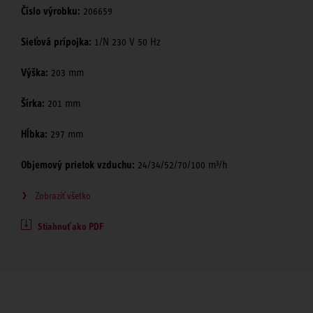
Číslo výrobku:
206659
Sieťová prípojka:
1/N 230 V 50 Hz
Výška:
203 mm
Šírka:
201 mm
Hĺbka:
297 mm
Objemový prietok vzduchu:
24/34/52/70/100 m³/h
Zobraziť všetko
Stiahnuť ako PDF