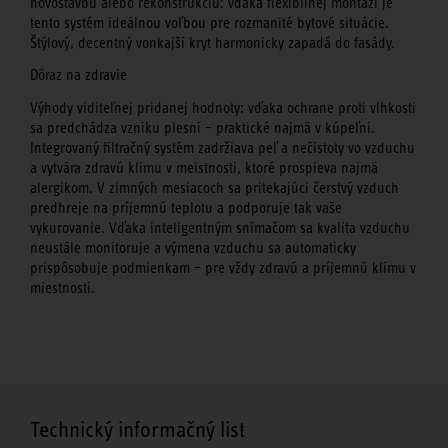
novostavbu alebo rekonštrukciu: vďaka flexibilnej montáži je
tento systém ideálnou voľbou pre rozmanité bytové situácie.
Štýlový, decentný vonkajší kryt harmonicky zapadá do fasády.
Dôraz na zdravie
Výhody viditeľnej pridanej hodnoty: vďaka ochrane proti vlhkosti
sa predchádza vzniku plesní – praktické najmä v kúpeľni.
Integrovaný filtračný systém zadržiava peľ a nečistoty vo vzduchu
a vytvára zdravú klímu v meistnosti, ktoré prospieva najmä
alergikom. V zimných mesiacoch sa pritekajúci čerstvý vzduch
predhreje na príjemnú teplotu a podporuje tak vaše
vykurovanie. Vďaka inteligentným snímačom sa kvalita vzduchu
neustále monitoruje a výmena vzduchu sa automaticky
prispôsobuje podmienkam – pre vždy zdravú a príjemnú klímu v
miestnosti.
Technický informačný list