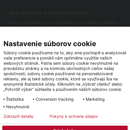
Naši obchodní a montážni partneri
Hľadáte obchodného alebo montážneho partnera STIEBEL ELTRON vo
vašom okolí? S našim vyhľadávačom to nie je žiaden problém.
Nastavenie súborov cookie
Súbory cookie používame na to, aby sme pochopili a analyzovali
vaše preferencie a ponúkli vám optimálne využitie našich
webových stránok. Patria sem súbory cookie nevyhnutné na
prevádzku stránky a na kontrolu obchodných cieľov našej
spoločnosti, súbory cookie používané na personalizované
reklamy, ale aj také súbory cookie, ktoré sa využívajú iba na
anonymné štatistické účely. Kliknutím na „Vybrať všetko“ alebo
Facebook
YouTube
LinkedIn
„Potvrdiť výber“ súhlasíte s používaním našich súborov cookie.
Štatistika
Conversion tracking
Marketing
Instagram
Nevyhnutné
Zobraziť detaily
Pokyny k ochrane údajov
Impressum
Ochrana osobných údajov
Newsletter