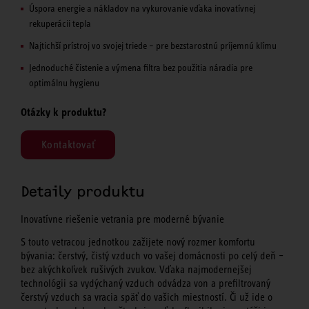
Úspora energie a nákladov na vykurovanie vďaka inovatívnej
rekuperácii tepla
Najtichší prístroj vo svojej triede – pre bezstarostnú príjemnú klímu
Jednoduché čistenie a výmena filtra bez použitia náradia pre
optimálnu hygienu
Otázky k produktu?
Kontaktovať
Detaily produktu
Inovatívne riešenie vetrania pre moderné bývanie
S touto vetracou jednotkou zažijete nový rozmer komfortu
bývania: čerstvý, čistý vzduch vo vašej domácnosti po celý deň –
bez akýchkoľvek rušivých zvukov. Vďaka najmodernejšej
technológii sa vydýchaný vzduch odvádza von a prefiltrovaný
čerstvý vzduch sa vracia späť do vašich miestností. Či už ide o