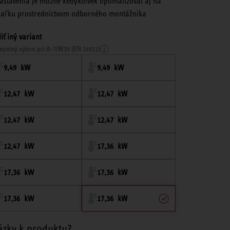
astavenia je možné kedykoľvek optimalizovať aj na
iaľku prostredníctvom odborného montážnika
iť iný variant
epelný výkon pri A-7/W35 (EN 14511)
9,49 kW
9,49 kW
12,47 kW
12,47 kW
12,47 kW
12,47 kW
12,47 kW
17,36 kW
17,36 kW
17,36 kW
17,36 kW
17,36 kW
ázky k produktu?