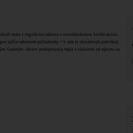
vzduch-voda s reguláciou výkonu s monoblokovovu konštrukciou
re vyššie výkonové požiadavky. • V sete je obsiahnutá potrebná
ým riadením. Okrem poskytovania tepla v závislosti od výkonu sa