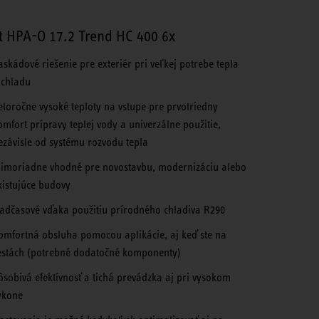
t HPA-O 17.2 Trend HC 400 6x
askádové riešenie pre exteriér pri veľkej potrebe tepla
 chladu
eloročne vysoké teploty na vstupe pre prvotriedny
omfort prípravy teplej vody a univerzálne použitie,
ezávisle od systému rozvodu tepla
imoriadne vhodné pre novostavbu, modernizáciu alebo
xistujúce budovy
adčasové vďaka použitiu prírodného chladiva R290
omfortná obsluha pomocou aplikácie, aj keď ste na
estách (potrebné dodatočné komponenty)
ôsobivá efektívnosť a tichá prevádzka aj pri vysokom
ýkone