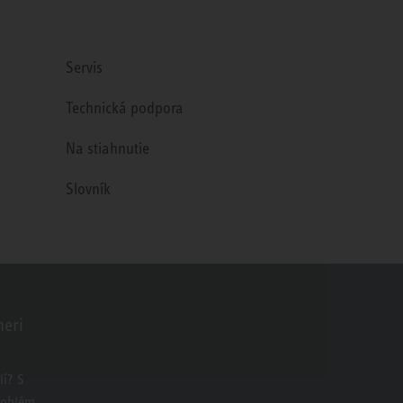
Servis
Technická podpora
Na stiahnutie
Slovník
neri
o
í? S
roblém.