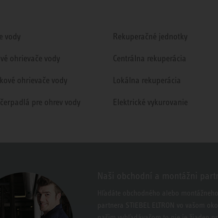
e vody
Rekuperačné jednotky
ové ohrievače vody
Centrálna rekuperácia
kové ohrievače vody
Lokálna rekuperácia
 čerpadlá pre ohrev vody
Elektrické vykurovanie
Naši obchodní a montážni part
Hľadáte obchodného alebo montážneh
partnera STIEBEL ELTRON vo vašom okol
našim vyhľadávačom to nie je žiaden p