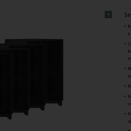
Se
K
a
C
k
n
M
e
N
K
c
P
v