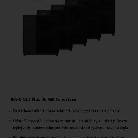
HPA-O 13.2 Plus HC 400 5x zostava
Kaskádové riešenie pre exteriér pri veľkej potrebe tepla a chladu
Celoročne vysoké teploty na vstupe pre prvotriedny komfort prípravy
teplej vody a univerzálne použitie, nezávisle od systému rozvodu tepla
Pôsobivá efektívnosť a mimoriadne tichá prevádzka aj pri vysokom