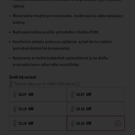
výkone
Mimoriadne vhodné pre novostavbu, modernizáciu alebo existujúce
budovy
Nadčasové vďaka použitiu prírodného chladiva R290
Komfortná obsluha pomocou aplikácie, aj keď ste na cestách
(potrebné dodatočné komponenty)
Nastavenia je možné kedykoľvek optimalizovať aj na diaľku
prostredníctvom odborného montážnika
Zvoliť iný variant
Tepelný výkon pri A-7/W35 (EN 14511)
10,07 kW
10,07 kW
13,15 kW
13,15 kW
13,15 kW
13,15 kW